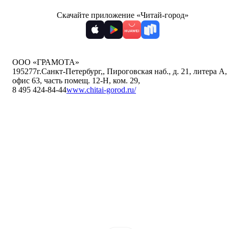
Скачайте приложение «Читай-город»
ООО «ГРАМОТА»
195277
г.Санкт-Петербург,
,
Пироговская наб., д. 21, литера А,
офис 63, часть помещ. 12-Н, ком. 29
,
8 495 424-84-44
www.chitai-gorod.ru/