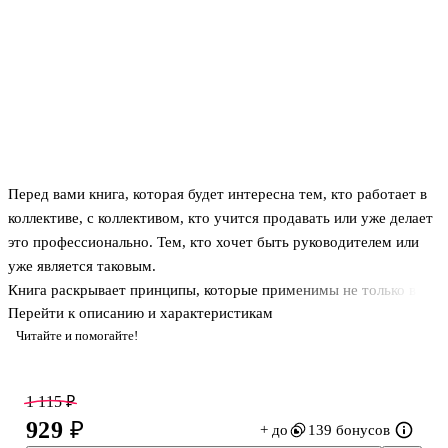
Перед вами книга, которая будет интересна тем, кто работает в
коллективе, с коллективом, кто учится продавать или уже делает
это профессионально. Тем, кто хочет быть руководителем или
уже является таковым.
Книга раскрывает принципы, которые применимы не только в
Перейти к описанию и характеристикам
узкой профессиональной среде, но и в жизни, помогают
Читайте и помогайте!
личности стать лучше.
Данный материал является отражением многолетнего
практического опыта. Поэтому изложенный текст — это
1 115 ₽
апробированный в «полевых» условиях рабочий набор
929 ₽
+ до
139 бонусов
инструментов, который поможет созидать и творить.