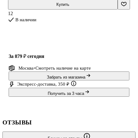
Книга нацелена изменить представление о продажах, о
Купить
профессии продавца (агента) и его социальной роли в жизни
12
современного общества.
В наличии
за 879 ₽
сегодня
Москва
Смотреть наличие
на карте
Забрать из магазина
Экспресс-доставка, 350 ₽
Получить за 3 часа
ОТЗЫВЫ