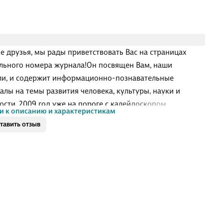
е друзья, мы рады приветствовать Вас на страницах
льного номера журнала!Он посвящен Вам, наши
ли, и содержит информационно-познавательные
алы на темы развития человека, культуры, науки и
ости. 2009 год уже на пороге с калейдоскопом
и к описанию и характеристикам
ностей, новых отношений и успехов для всех искателей!
тавить отзыв
дж все больше и больше интегрируется с нашей жизнью
е не является шокирующим. «Интегральное
ение)) говорит о том, что наука доказала, как сознание-
нание человека влияет на материю, и именно это
ляет окружающий нас мир.
, пришла эпоха сознательного подхода к своей жизни,