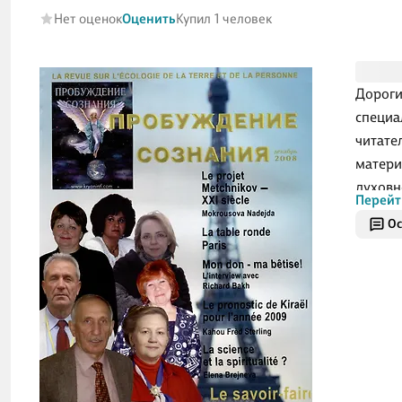
Нет оценок
Оценить
Купил 1 человек
Дороги
специа
читате
матери
духовн
Перейт
возмож
Ос
Нью Эй
и боле
направл
подсоз
опреде
Друзья