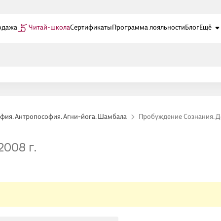
одажа
Читай-школа
Сертификаты
Программа лояльности
Блог
Ещё
фия. Антропософия. Агни-йога. Шамбала
Пробуждение Сознания. Де
008 г.