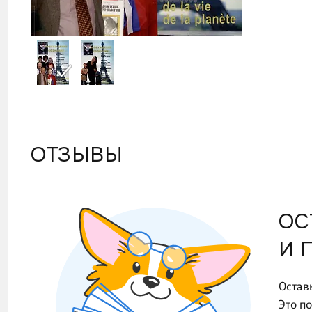
когда 
ОТЗЫВЫ
ОС
И 
Остав
Это п