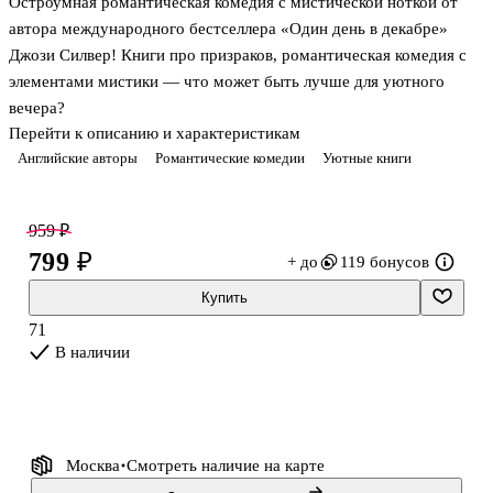
Остроумная романтическая комедия с мистической ноткой от
автора международного бестселлера «Один день в декабре»
Джози Силвер! Книги про призраков, романтическая комедия с
элементами мистики — что может быть лучше для уютного
вечера?
Перейти к описанию и характеристикам
Английские авторы
Романтические комедии
Уютные книги
Призраки? Ничего особенного. Чувства — вот что
действительно сводит с ума! Как чудесно обладать поистине
уникальным талантом, да ещё использовать этот талант в
959 ₽
процветающем семейном бизнесе!
799 ₽
+ до
119 бонусов
Мелоди Биттерсвит бы поспорила. Её дар — видеть призраков —
Купить
причина скорее головной боли, чем гордости. И если в семейном
71
бюро с духами общаются, мечта Мелоди — от них избавляться.
В наличии
Ну, не от всех, конечно, а лишь от тех, кто досаждает живым.
И вот у ново
Москва
Смотреть наличие
на карте