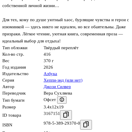
собственной личной жизни…
Для тех, кому по душе уютный хаос, бурлящие чувства и герои с
изюминкой — здесь никто не идеален, но все обаятельны. Даже
призраки. Лёгкое чтение, уютная книга, современная проза —
идеальный выбор для отдыха!
Тип обложки
Твёрдый переплёт
Кол-во стр.
416
Вес
370 г
Год издания
2026
Издательство
Азбука
Серия
Хеппи-энд (или нет)
Автор
Джози Силвер
Переводчик
Вера Сухляева
Офсет
Тип бумаги
Размер
3.4x12x19
3167151
ID товара
978-5-389-29370-0
ISBN