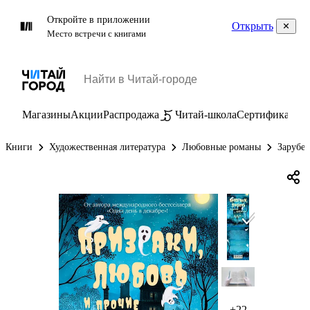
Откройте в приложении
Открыть
Место встречи с книгами
Магазины
Акции
Распродажа
Читай-школа
Сертификаты
П
Книги
Художественная литература
Любовные романы
Зарубе
+22