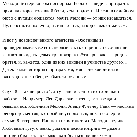
Мелоди Биттерсвит бы поспорила. Её дар — видеть призраков —
причина скорее головной боли, чем гордости. И если в семейном
бюро с духами общаются, мечта Мелоди — от них избавляться.
Ну, не от всех, конечно, а лишь от тех, кто досаждает живым.
И вот у новоиспечённого агентства «Охотницы за
привидениями» уже есть первый заказ: старинный особняк не
желают покидать целых три призрака. Эти призраки — родные
братья, и, кажется, один из них виновен в убийстве другого…
Детективная история с призраками, мистический детектив —
расследование обещает быть запутанным.
Случай и так непростой, а тут ещё и вечно кто‑то мешает
работать. Например, Лео Дарк, экстрасенс, телезвезда и —
бывший возлюбленный Мелоди. А ещё Флетчер Ганн — местный
репортёр‑скептик, который не успокоится, пока не очернит
семью Биттерсвит. Или пока не останется с Мелоди наедине.
Любовный треугольник, романтические интриги — даже в
истории братьев‑призраков разобраться проще, чем в