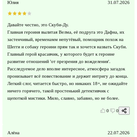
Юлия
31.07.2026
Давайте честно, это Скуби-Ду.
Главная героиня вылитая Велма, её подруга это Дафна, их
застенчивый, временамм непутёвый, помощник похож на
Шегги и собаку героини прям так и хочется назвать Скуби.
Главный герой красавчик, у которого будет к героине
развитие отношений 'от презрения до вожделения'.
Расследуемое дело вполне интересное, атмосфера загадок
пронизывает всё повествование и держит интригу до конца.
Легкий слог, читается быстро, но никаких 18+, не ожидайте
ничего горячего, такой простенький детективчик с
щепоткой мистики. Мило, славно, забавно, но не более.
0
0
Алёна
22.07.2026