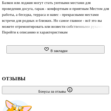
Балкон или лоджия могут стать уютными местами для
проведения досуга, гараж - комфортным и приятным Местом для
работы, а беседка, терраса и навес - прекрасными местами
встречи для родных и близких. Но самое главное - всё это вы
можете отремонтировать или возвести собственными руками!
Перейти к описанию и характеристикам
Благодаря нашей книге вы не только обучитесь строительным
работам, но и узнаете, как правильно герметизировать и
утеплять постройки, выбирать отделочные материалы в
зависимости от ваших потребностей, а также дать волю своей
В закладки
фантазии и творчеству. Почувствуйте себя настоящим мастером!
ОТЗЫВЫ
Бонусы за отзывы