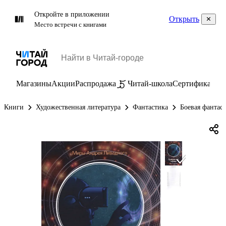
Откройте в приложении
Открыть
Место встречи с книгами
Магазины
Акции
Распродажа
Читай-школа
Сертификаты
П
Книги
Художественная литература
Фантастика
Боевая фантас