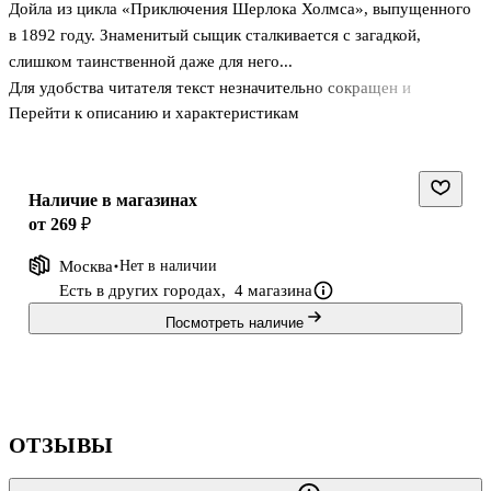
Дойла из цикла «Приключения Шерлока Холмса», выпущенного
в 1892 году. Знаменитый сыщик сталкивается с загадкой,
слишком таинственной даже для него...
Для удобства читателя текст незначительно сокращен и
Перейти к описанию и характеристикам
адаптирован, а также содержит комментарии, разные виды
упражнений и краткий словарь.
Предназначается для продолжающих изучать английский язык
(уровень 2 – Pre-Intermediate).
Наличие в магазинах
от 269 ₽
Москва
Нет в наличии
Есть в других городах,
4 магазина
Посмотреть наличие
ОТЗЫВЫ