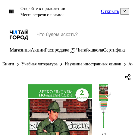
Откройте в приложении
Открыть
Место встречи с книгами
Магазины
Акции
Распродажа
Читай-школа
Сертификаты
П
Книги
Учебная литература
Изучение иностранных языков
Анг
+1