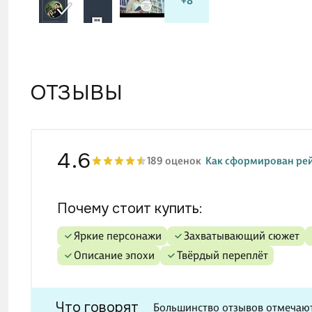
+8
голово
гениал
умеет 
провед
ОТЗЫВЫ
его ле
4.6
189 оценок
Как сформирован ре
Почему стоит купить:
яркие персонажи
захватывающий сюжет
описание эпохи
твёрдый переплёт
Что говорят
Большинство отзывов отмечают