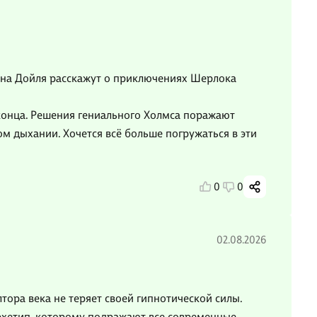
ана Дойля расскажут о приключениях Шерлока
 конца. Решения гениального Холмса поражают
ном дыхании. Хочется всё больше погружаться в эти
0
0
02.08.2026
тора века не теряет своей гипнотической силы.
архетип, которому подражают все современные