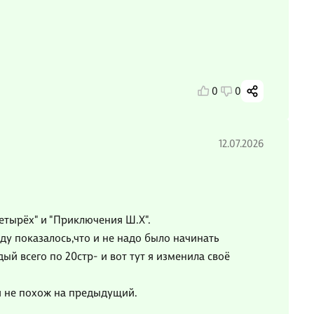
0
0
12.07.2026
 четырёх" и "Приключения Ш.Х".
ду показалось,что и не надо было начинать
ый всего по 20стр- и вот тут я изменила своё
 и не похож на предыдущий.