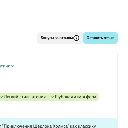
ломки, зачастую спасая этим человеческие жизни. Он
ьно перевоплощается, обладает актерским даром и
поставить эффектную точку в конце каждого блестяще
енного им расследования. Неутомимый Шерлок Холмс и
гко увлекающийся друг доктор В
Бонусы за отзывы
Оставить отзыв
йтинг
легкий стиль чтения
глубокая атмосфера
 "Приключения Шерлока Холмса" как классику