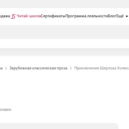
одажа
Читай-школа
Сертификаты
Программа лояльности
Блог
Ещё
ра
Зарубежная классическая проза
Приключения Шерлока Холмс
еловек