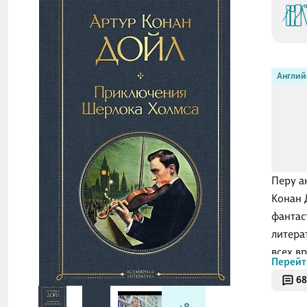
Англий
Перу а
Конан 
фантас
литера
всех в
Перейт
Благор
68
острог
своего