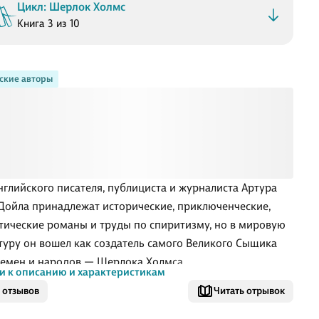
Цикл: Шерлок Холмс
Книга 3 из 10
ские авторы
нглийского писателя, публициста и журналиста Артура
Дойла принадлежат исторические, приключенческие,
тические романы и труды по спиритизму, но в мировую
туру он вошел как создатель самого Великого Сыщика
ремен и народов — Шерлока Холмса.
и к описанию и характеристикам
одный и бесстрашный борец со Злом, обладатель
 отзывов
Читать отрывок
о ума и необыкновенной наблюдательности, с помощью
 дедуктивного метода сыщик решает самые запутанные