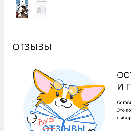
ОТЗЫВЫ
ОС
И 
Остав
Это п
выбор