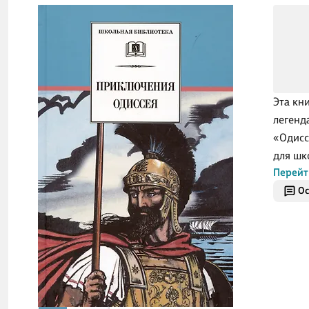
Эта кн
легенд
«Одисс
для шк
Перейт
Ос