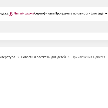
одажа
Читай-школа
Сертификаты
Программа лояльности
Блог
Ещё
литература
Повести и рассказы для детей
Приключения Одиссея