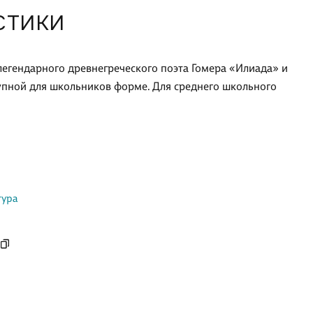
СТИКИ
легендарного древнегреческого поэта Гомера «Илиада» и
упной для школьников форме. Для среднего школьного
тура