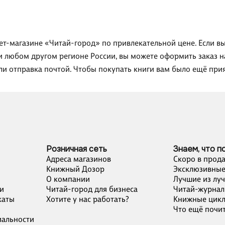
ет-магазине «Читай-город» по привлекательной цене. Если в
ли любом другом регионе России, вы можете оформить заказ
или отправка почтой. Чтобы покупать книги вам было ещё при
Розничная сеть
Знаем, что п
Адреса магазинов
Скоро в прод
Книжный Дозор
Эксклюзивные
О компании
Лучшие из лу
и
Читай-город для бизнеса
Читай-журнал
каты
Хотите у нас работать?
Книжные цик
Что ещё почит
альности