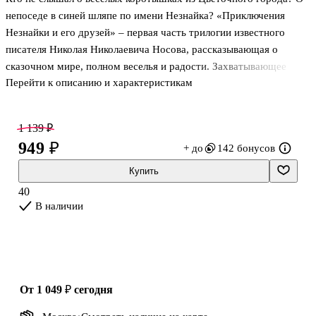
непоседе в синей шляпе по имени Незнайка? «Приключения
Незнайки и его друзей» – первая часть трилогии известного
писателя Николая Николаевича Носова, рассказывающая о
сказочном мире, полном веселья и радости. Захватывающее
Перейти к описанию и характеристикам
путешествие малышей на воздушном шаре, гонка на
газированном автомобиле и незабываемая встреча с малышками
в Зелёном городе ждут юных читателей в этой книге!
1 139 ₽
949 ₽
+ до
142 бонусов
Купить
40
В наличии
от 1 049 ₽
сегодня