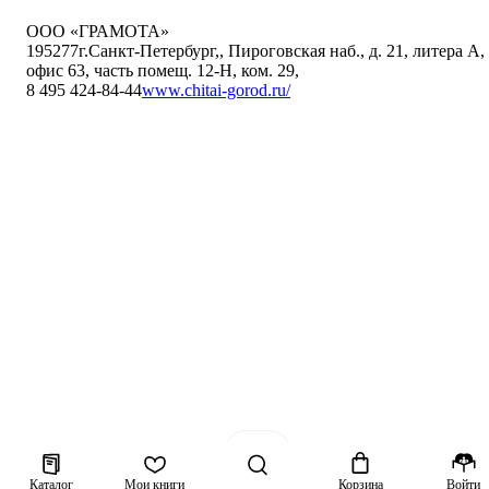
ООО «ГРАМОТА»
195277
г.Санкт-Петербург,
,
Пироговская наб., д. 21, литера А,
офис 63, часть помещ. 12-Н, ком. 29
,
8 495 424-84-44
www.chitai-gorod.ru/
Каталог
Мои книги
Корзина
Войти