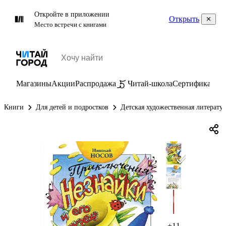
Откройте в приложении
Открыть
Место встречи с книгами
Магазины
Акции
Распродажа
Читай-школа
Сертификаты
П
Книги
Для детей и подростков
Детская художественная литерату
+11