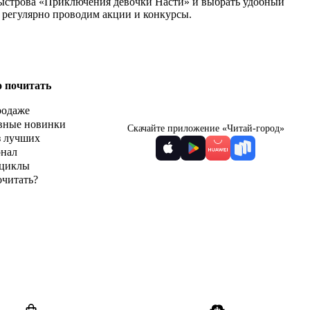
 Быстрова «Приключения девочки Насти» и выбрать удобный
ы регулярно проводим акции и конкурсы.
о почитать
родаже
вные новинки
Скачайте приложение «Читай-город»
з лучших
рнал
циклы
очитать?