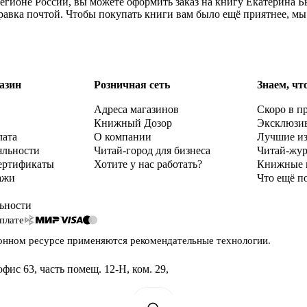
регионе России, вы можете оформить заказ на книгу Екатерина
правка почтой. Чтобы покупать книги вам было ещё приятнее, м
азин
Розничная сеть
Знаем, чт
Адреса магазинов
Скоро в п
Книжный Дозор
Эксклюзи
лата
О компании
Лучшие и
яльности
Читай-город для бизнеса
Читай-жу
ертификаты
Хотите у нас работать?
Книжные 
ажи
Что ещё п
ьности
плате
онном ресурсе применяются
рекомендательные технологии
.
офис 63, часть помещ. 12-Н, ком. 29
,