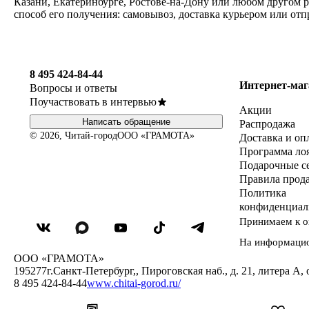
Казани, Екатеринбурге, Ростове-на-Дону или любом другом 
способ его получения: самовывоз, доставка курьером или от
8 495 424-84-44
Интернет-маг
Вопросы и ответы
Поучаствовать в интервью
Акции
Написать обращение
Распродажа
© 2026, Читай-город
ООО «ГРАМОТА»
Доставка и оп
Программа ло
Подарочные с
Правила прод
Политика
конфиденциал
Принимаем к о
На информаци
ООО «ГРАМОТА»
195277
г.Санкт-Петербург,
,
Пироговская наб., д. 21, литера А, 
8 495 424-84-44
www.chitai-gorod.ru/