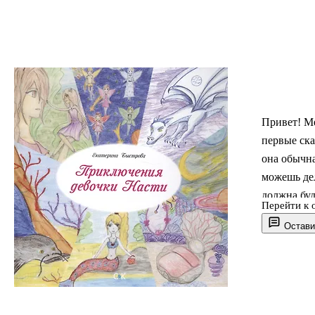
Привет! Ме
первые ска
она обычна
можешь дел
должна буд
Перейти к 
Остави