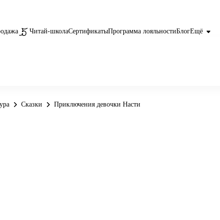
родажа
Читай-школа
Сертификаты
Программа лояльности
Блог
Ещё
ура
Сказки
Приключения девочки Насти