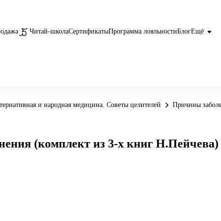
родажа
Читай-школа
Сертификаты
Программа лояльности
Блог
Ещё
тернативная и народная медицина. Советы целителей
Причины заболе
нения (комплект из 3-х книг Н.Пейчева)