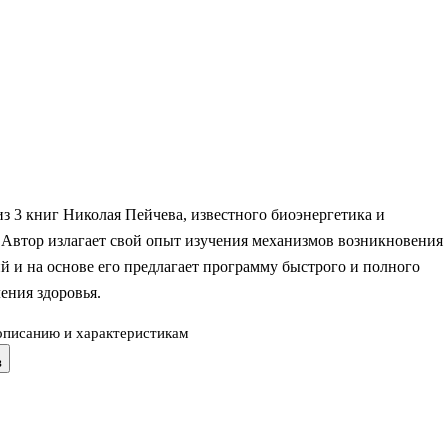
з 3 книг Николая Пейчева, известного биоэнергетика и
 Автор излагает свой опыт изучения механизмов возникновения
й и на основе его предлагает программу быстрого и полного
ения здоровья.
описанию и характеристикам
целение тела.
в
ая модель человека.
тема восстановления здоровья