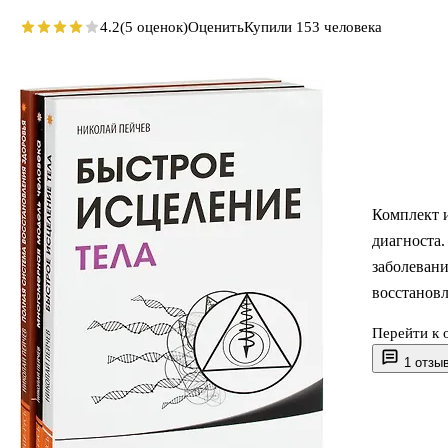
4.2
(5 оценок)
Оценить
Купили 153 человека
Комплект и
диагноста.
заболевани
восстановл
Перейти к 
Быстрое ис
1 отзы
Многомерн
Полная сис