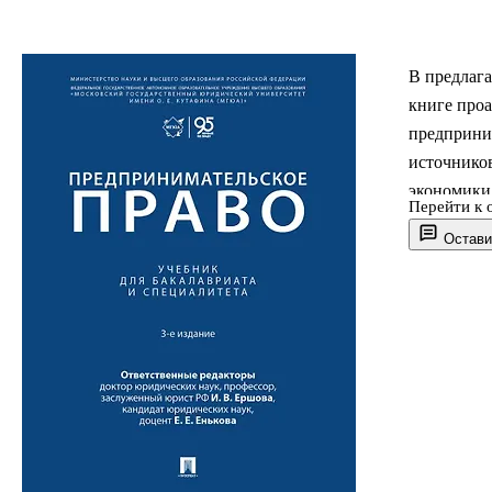
В предлага
книге проа
предприним
источнико
экономики
Перейти к 
государст
Остави
деятельнос
предприним
интеграци
Законодате
Учебник в 
специалите