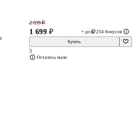
2 039 ₽
1 699 ₽
+ до
254 бонусов
а
Купить
5
Осталось мало
й
х