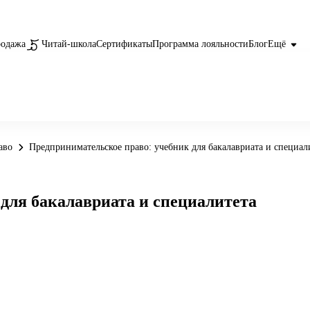
родажа
Читай-школа
Сертификаты
Программа лояльности
Блог
Ещё
аво
Предпринимательское право: учебник для бакалавриата и специал
для бакалавриата и специалитета