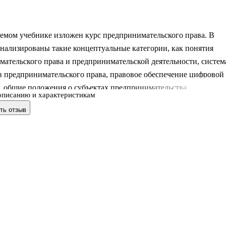
емом учебнике изложен курс предпринимательского права. В
нализированы такие концептуальные категории, как понятия
ательского права и предпринимательской деятельности, систем
в предпринимательского права, правовое обеспечение цифровой
, общие положения о субъектах предпринимательства,
описанию и характеристикам
венное регулирование и саморегулирование предпринимательско
ть отзыв
ти, правовое регулирование отдельных видов и сфер
ательства, а также предпринимательской деятельности в рамка
онных объединений.
льство приведено по состоянию на 1 мая 2025 г.
первую очередь адресован студентам бакалавриата и
та.