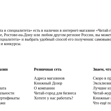
а и специалитета» есть в наличии в интернет-магазине «Читай-г
е, Ростове-на-Дону или любом другом регионе России, вы может
ециалитета» и выбрать удобный способ его получения: самовыво
 и конкурсы.
азин
Розничная сеть
Знаем, чт
Адреса магазинов
Скоро в п
Книжный Дозор
Эксклюзи
лата
О компании
Лучшие и
яльности
Читай-город для бизнеса
Читай-жу
ертификаты
Хотите у нас работать?
Книжные 
ажи
Что ещё п