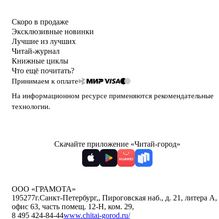
Скоро в продаже
Эксклюзивные новинки
Лучшие из лучших
Читай-журнал
Книжные циклы
Что ещё почитать?
Принимаем к оплате
На информационном ресурсе применяются
рекомендательные
технологии
.
Скачайте приложение «Читай-город»
ООО «ГРАМОТА»
195277
г.Санкт-Петербург,
,
Пироговская наб., д. 21, литера А,
офис 63, часть помещ. 12-Н, ком. 29
,
8 495 424-84-44
www.chitai-gorod.ru/