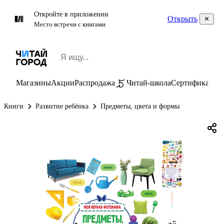
Откройте в приложении
Открыть
Место встречи с книгами
Магазины
Акции
Распродажа
Читай-школа
Сертификаты
П
Книги
Развитие ребёнка
Предметы, цвета и формы
+5