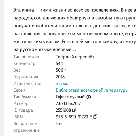
Эта книга — гимн жизни во всех ее проявлениях. В нее 
народов, составляющих обширную и самобытную группу 
получат и любители занимательных детских сказок, и т
наставления, основанные на многовековом опыте, и п
мистическим ужасом. Есть в ней место и юмору, и смех
на русском языке впервые. . .
Тип обложки
Твёрдый переплёт
Кол-во стр.
544
Вес
506 г
Год издания
2018
Издательство
Эксмо
Серия
Библиотека всемирной литературы
Офсет пухлый
Тип бумаги
Размер
2.6x13.6x20.7
ID товара
2551968
ISBN
978-5-699-91723-5
Возрастное
16+
ограничение