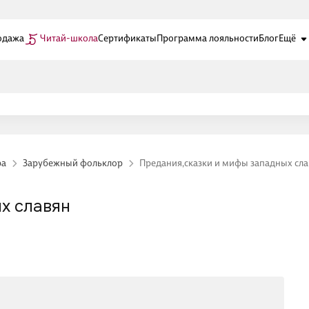
одажа
Читай-школа
Сертификаты
Программа лояльности
Блог
Ещё
ра
Зарубежный фольклор
Предания,сказки и мифы западных сла
х славян