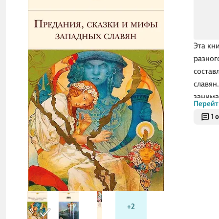
Эта кн
разног
состав
славян
занима
Перейт
фолькл
1 
многов
наполн
смеху,
на русс
+2