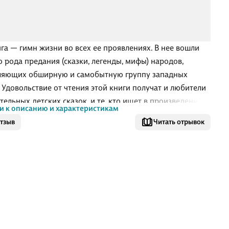
ига — гимн жизни во всех ее проявлениях. В нее вошли
о рода предания (сказки, легенды, мифы) народов,
ляющих обширную и самобытную группу западных
. Удовольствие от чтения этой книги получат и любители
тельных детских сказок, и те, кто ищет в произведениях
и к описанию и характеристикам
ора поучительные наставления, основанные на
отзыв
Читать отрывок
ековом опыте, и приверженцы хоррора — историй,
енных мистическим ужасом. Есть в ней место и юмору, и
 и сатире. Многие произведения сборника публикуются
ком языке впервые. . .