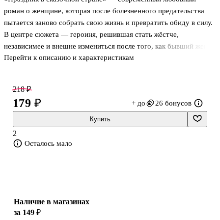
роман о женщине, которая после болезненного предательства
пытается заново собрать свою жизнь и превратить обиду в силу.
В центре сюжета — героиня, решившая стать жёстче,
независимее и внешне измениться после того, как бывший жених
Перейти к описанию и характеристикам
и лучшая подруга объявили о помолвке. На этом фоне
праздничная, почти сказочная обстановка делает личную драму
острее: за внешним преображением стоит вопрос, можно ли
218 ₽
начать всё заново без мести и самообмана. В книге важны не
179 ₽
+ до
26 бонусов
только новые чувства, но и внутренний перелом, когда желание
понравиться другим сталкивается с необходимостью принять
Купить
себя.
2
Осталось мало
О чём книга
После двойного предательства героиня берё
Наличие в магазинах
за 149 ₽