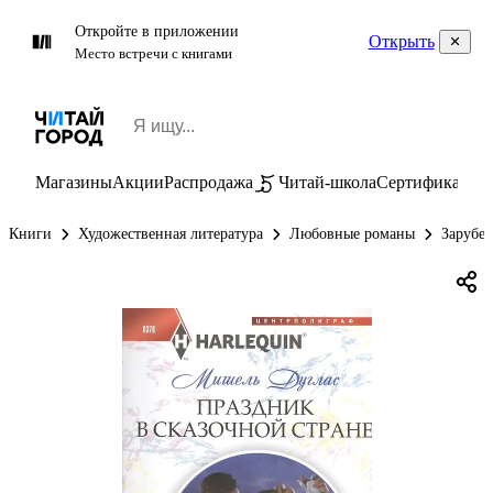
Откройте в приложении
Открыть
Место встречи с книгами
Магазины
Акции
Распродажа
Читай-школа
Сертификаты
П
Книги
Художественная литература
Любовные романы
Зарубе