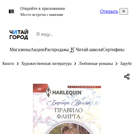
Откройте в приложении
Открыть
Место встречи с книгами
Магазины
Акции
Распродажа
Читай-школа
Сертификаты
П
Книги
Художественная литература
Любовные романы
Зарубе