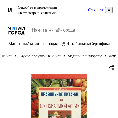
Откройте в приложении
Открыть
Место встречи с книгами
Магазины
Акции
Распродажа
Читай-школа
Сертификаты
П
Книги
Научно-популярные книги
Медицина и здоровье
Лечеб