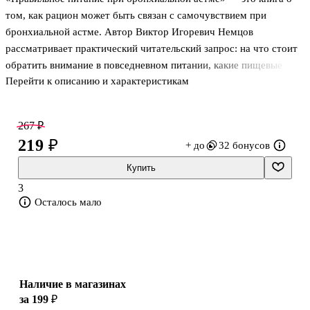
том, как рацион может быть связан с самочувствием при
бронхиальной астме. Автор Виктор Игоревич Немцов
рассматривает практический читательский запрос: на что стоит
обратить внимание в повседневном питании, какие пищевые
Перейти к описанию и характеристикам
привычки могут иметь значение и как выстроить более
осознанный подход к еде при этом заболевании. Издание
сосредоточено на одной конкретной теме и подойдёт тем, кто
267 ₽
ищет понятное введение в вопросы питания при заболеваниях
219 ₽
+ до
32 бонусов
дыхательной системы.
Купить
О чём книга
3
Осталось мало
Книга посвящена вопросам питания при бронхиальной астме и
помогает лучше понять, как ежедневный рацион соотносится с
общим состоянием человека. Это не худ
Наличие в магазинах
за 199 ₽