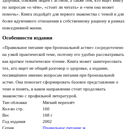
здоровья, близким людей с астмой, а также тем, кто ищет книгу
по запросам «о чём», «стоит ли читать» и «чем она может
помочь». Книга подойдёт для первого знакомства с темой и для
более вдумчивого отношения к собственному рациону в рамках
повседневной жизни.
Особенности издания
«Правильное питание при бронхиальной астме» сосредоточено
на узкой практической теме, поэтому его удобно рассматривать
как краткое тематическое чтение. Книга может заинтересовать
тех, кто ищет не общий разговор о здоровье, а издание,
посвящённое именно вопросам питания при бронхиальной
астме. Она помогает сформировать базовое представление о
теме и понять, в каком направлении стоит продолжать
знакомство с профильной литературой.
Тип обложки
Мягкий переплёт
Кол-во стр.
160
Вес
108 г
Год издания
2002
Серия
Правильное питание м