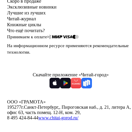
Скоро в продаже
Эксклюзивные новинки
Лучшие из лучших
Читай-журнал
Книжные циклы
Что ещё почитать?
Принимаем к оплате
На информационном ресурсе применяются
рекомендательные
технологии
.
Скачайте приложение «Читай-город»
ООО «ГРАМОТА»
195277
г.Санкт-Петербург,
,
Пироговская наб., д. 21, литера А,
офис 63, часть помещ. 12-Н, ком. 29
,
8 495 424-84-44
www.chitai-gorod.ru/