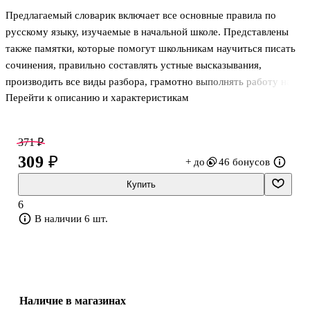
Предлагаемый словарик включает все основные правила по
русскому языку, изучаемые в начальной школе. Представлены
также памятки, которые помогут школьникам научиться писать
сочинения, правильно составлять устные высказывания,
производить все виды разбора, грамотно выполнять работу над
Перейти к описанию и характеристикам
ошибками. Издание предназначено для школьников и их
родителей.
371 ₽
309 ₽
+ до
46 бонусов
Купить
6
В наличии 6 шт.
Наличие в магазинах