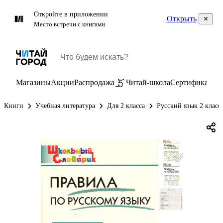
Откройте в приложении
Открыть
Место встречи с книгами
Магазины
Акции
Распродажа
Читай-школа
Сертификаты
П
Книги
Учебная литература
Для 2 класса
Русский язык 2 класс