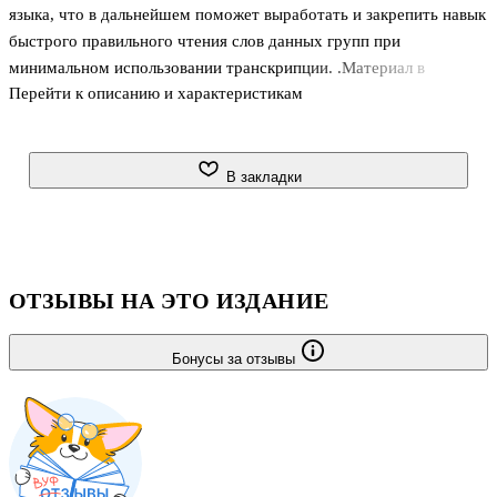
языка, что в дальнейшем поможет выработать и закрепить навык
быстрого правильного чтения слов данных групп при
минимальном использовании транскрипции. .Материал в
Перейти к описанию и характеристикам
пособии изложен в виде таблиц и моделей. Это поможет вам с
легкостью усвоить правила чтения английских слов. .Учебное
пособие по английской фонетике состоит из книги и CD-диска и
содержит все правила чтения английских слов. Курс будет
В закладки
полезен как для начинающих учить язык самостоятельно, так и
для совершенствующих свои знания. .В книге дается описание
произношения английских звуков, приводятся необходимые
иллюстрации, предлагаются
ОТЗЫВЫ НА ЭТО ИЗДАНИЕ
Бонусы за отзывы