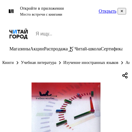
Откройте в приложении
Открыть
Место встречи с книгами
Магазины
Акции
Распродажа
Читай-школа
Сертификаты
П
Книги
Учебная литература
Изучение иностранных языков
Анг