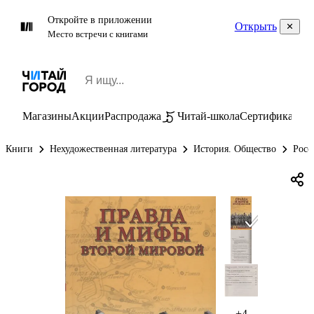
Откройте в приложении
Открыть
Место встречи с книгами
Магазины
Акции
Распродажа
Читай-школа
Сертификаты
П
Книги
Нехудожественная литература
История. Общество
Росс
+4