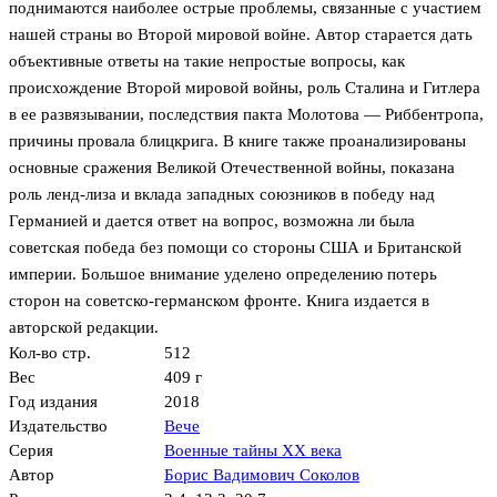
поднимаются наиболее острые проблемы, связанные с участием
нашей страны во Второй мировой войне. Автор старается дать
объективные ответы на такие непростые вопросы, как
происхождение Второй мировой войны, роль Сталина и Гитлера
в ее развязывании, последствия пакта Молотова — Риббентропа,
причины провала блицкрига. В книге также проанализированы
основные сражения Великой Отечественной войны, показана
роль ленд-лиза и вклада западных союзников в победу над
Германией и дается ответ на вопрос, возможна ли была
советская победа без помощи со стороны США и Британской
империи. Большое внимание уделено определению потерь
сторон на советско-германском фронте. Книга издается в
авторской редакции.
Кол-во стр.
512
Вес
409 г
Год издания
2018
Издательство
Вече
Серия
Военные тайны ХХ века
Автор
Борис Вадимович Соколов