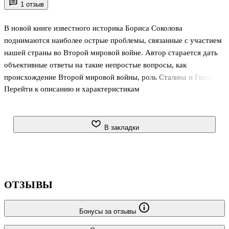
1 отзыв
В новой книге известного историка Бориса Соколова
поднимаются наиболее острые проблемы, связанные с участием
нашей страны во Второй мировой войне. Автор старается дать
объективные ответы на такие непростые вопросы, как
происхождение Второй мировой войны, роль Сталина и Гитлера
Перейти к описанию и характеристикам
в ее развязывании, последствия пакта Молотова — Риббентропа,
причины провала блицкрига. В книге также проанализированы
основные сражения Великой Отечественной войны, показана
роль ленд-лиза и вклада западных союзников в победу над
В закладки
Германией и дается ответ на вопрос, возможна ли была
советская победа без помощи со стороны США и Британской
империи. Большое внимание уделено определению потерь
сторон на советско-германском
ОТЗЫВЫ
Бонусы за отзывы