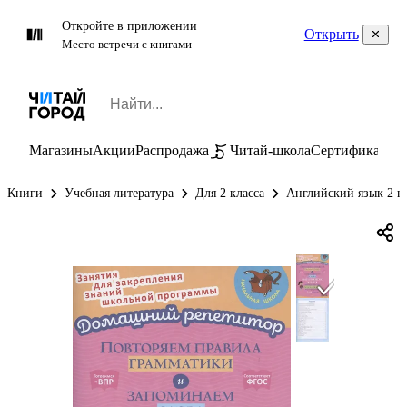
Откройте в приложении
Открыть
Место встречи с книгами
Магазины
Акции
Распродажа
Читай-школа
Сертификаты
П
Книги
Учебная литература
Для 2 класса
Английский язык 2 к