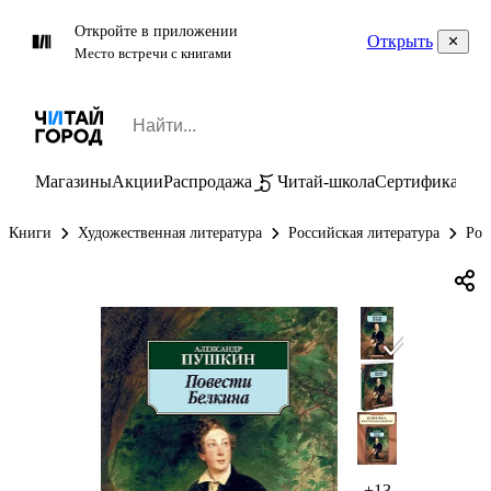
Откройте в приложении
Открыть
Место встречи с книгами
Магазины
Акции
Распродажа
Читай-школа
Сертификаты
П
Книги
Художественная литература
Российская литература
Рос
+13