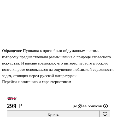
Обращение Пушкина к прозе было обдуманным шагом,
которому предшествовали размышления о природе словесного
искусства. И вполне возможно, что интерес первого русского
поэта к прозе основывался на ощущении небывалой серьезности
задач, стоящих перед русской литературой.
Перейти к описанию и характеристикам
В сборник включены произведения А. С. Пушкина: «Арап Петра
Великого», «Повести покойного Ивана Петровича Белкина»,
«Капитанская дочка».
365 ₽
299 ₽
+ до
44 бонусов
Купить