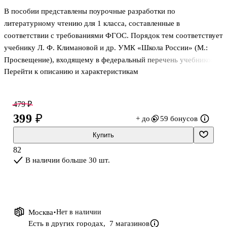
В пособии представлены поурочные разработки по
литературному чтению для 1 класса, составленные в
соответствии с требованиями ФГОС. Порядок тем соответствует
учебнику Л. Ф. Климановой и др. УМК «Школа России» (М.:
Просвещение), входящему в федеральный перечень учебников
Перейти к описанию и характеристикам
на 2019/2020 и 2020/2021 учебные годы. Помимо подробного
плана работы над произведениями, включенными в программу,
сценарий каждого урока содержит тексты для речевой разминки,
479 ₽
игровые и нестандартные задания, дополнительный материал для
399 ₽
+ до
59 бонусов
учителя. Издание адресовано учителям начальной школы,
студентам педагогических вузов и колледжей.
Купить
82
В наличии больше 30 шт.
Москва
Нет в наличии
Есть в других городах,
7 магазинов