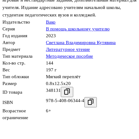
игровые и нестандартные задания, дополнительный материал для
учителя. Издание адресовано учителям начальной школы,
студентам педагогических вузов и колледжей.
Издательство
Вако
Серия
В помощь школьному учителю
Год издания
2023
Автор
Светлана Владимировна Кутявина
Предмет
Литературное чтение
Тип материала
Методическое пособие
Кол-во стр.
144
Вес
197 г
Тип обложки
Мягкий переплёт
Размер
0.8x12.5x20
348131
ID товара
978-5-408-06344-4
ISBN
Возрастное
6+
ограничение