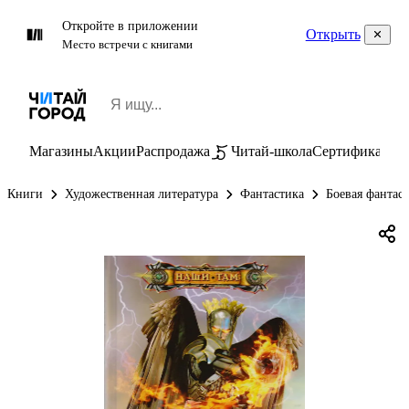
Откройте в приложении
Открыть
Место встречи с книгами
Магазины
Акции
Распродажа
Читай-школа
Сертификаты
П
Книги
Художественная литература
Фантастика
Боевая фантас