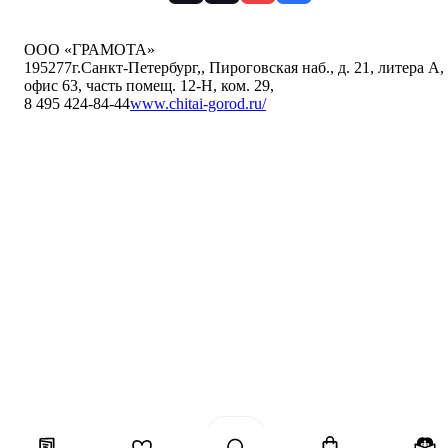
ООО «ГРАМОТА»
195277
г.Санкт-Петербург,
,
Пироговская наб., д. 21, литера А,
офис 63, часть помещ. 12-Н, ком. 29
,
8 495 424-84-44
www.chitai-gorod.ru/