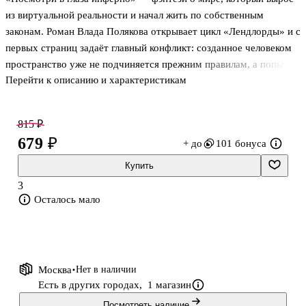
из виртуальной реальности и начал жить по собственным
законам. Роман Влада Полякова открывает цикл «Лендлорды» и с
первых страниц задаёт главный конфликт: созданное человеком
пространство уже не подчиняется прежним правилам, а попытка
Перейти к описанию и характеристикам
понять и использовать его становится рискованной игрой. В
книге соединяются фантастика, альтернативная реальность,
магия и жёсткая борьба за контроль. История строится на
815 ₽
столкновении создателей и мира, который постепенно выходит
679 ₽
+ до
101 бонуса
из-под их власти. Это первая часть серии о мире Инферно, где
важны не только действие и опасность, но и сам вопрос о
Купить
границах власти над собственным творением.
3
Осталось мало
О чём кн
Москва
Нет в наличии
Есть в других городах,
1 магазин
Посмотреть наличие