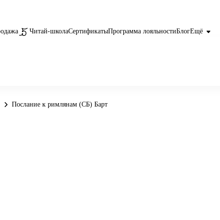
родажа
Читай-школа
Сертификаты
Программа лояльности
Блог
Ещё
Послание к римлянам (СБ) Барт