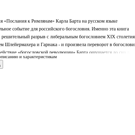
я «Послания к Римлянам» Карла Барта на русском языке
льное событие для российского богословия. Именно эта книга
 решительный разрыв с либеральным богословием XIX столетия
м Шлейермахера и Гарнака - и произвела переворот в богослов
ействие «богословской революции» Барта ощущается до сих пор
описанию и характеристикам
Барту обращаются современные богословы в поисках новых
в
ий в нынешнем постмодернистском мире. .