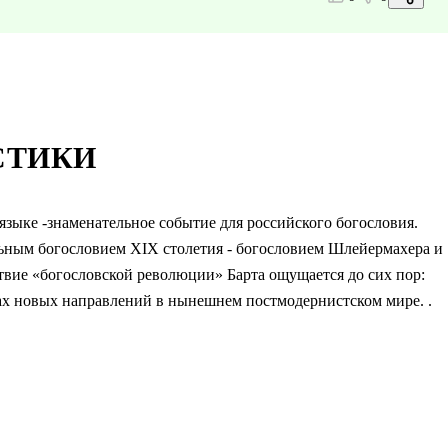
СТИКИ
зыке -знаменательное событие для российского богословия.
ьным богословием XIX столетия - богословием Шлейермахера и
ствие «богословской революции» Барта ощущается до сих пор:
ах новых направлений в нынешнем постмодернистском мире. .