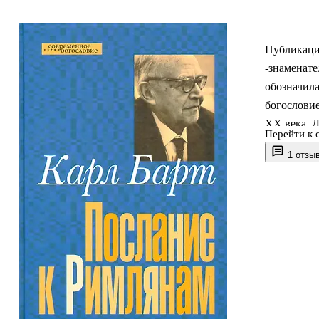
Публикаци
-знаменате
обозначила
богословие
XX века. Д
Перейти к 
именно к 
1 отзы
направлен