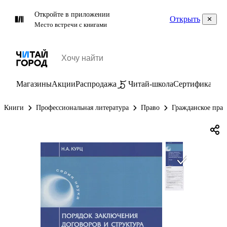
Откройте в приложении
Открыть
Место встречи с книгами
Магазины
Акции
Распродажа
Читай-школа
Сертификаты
П
Книги
Профессиональная литература
Право
Гражданское прав