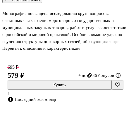
Монография посвящена исследованию круга вопросов,
связанных с заключением договоров о государственных и
муниципальных закупках товаров, работ и услуг в соответствии
с российской и мировой практикой. Особое внимание уделено
изучению структуры договорных связей, образующихся при
Перейти к описанию и характеристикам
заключении договоров о государственных и муниципальных
закупках. .В основу легло всестороннее изучение и обобщение
международных правовых актов, национального
695 ₽
законодательства Российской Федерации и зарубежных стран,
579 ₽
+ до
86 бонусов
практики его применения, а также многочисленных научных
концепций, представленных в юридической литературе.
Купить
.Рассчитана на преподавателей, студентов и аспирантов
1
юридических вузов и факультетов, практикую
Последний экземпляр