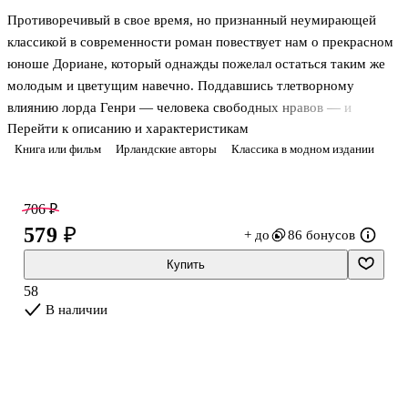
Противоречивый в свое время, но признанный неумирающей
классикой в современности роман повествует нам о прекрасном
юноше Дориане, который однажды пожелал остаться таким же
молодым и цветущим навечно. Поддавшись тлетворному
влиянию лорда Генри — человека свободных нравов — и
Перейти к описанию и характеристикам
погрузившись в пучину гедонизма, Дориан уходит все дальше от
Книга или фильм
Ирландские авторы
Классика в модном издании
своих прежних идеалов, но лицо его с годами остается таким же
прекрасным. Вот только его портрет, спрятанный от чужих глаз
на чердаке, знает наверняка, как выглядит душа хозяина…
706 ₽
579 ₽
+ до
86 бонусов
Купить
58
В наличии