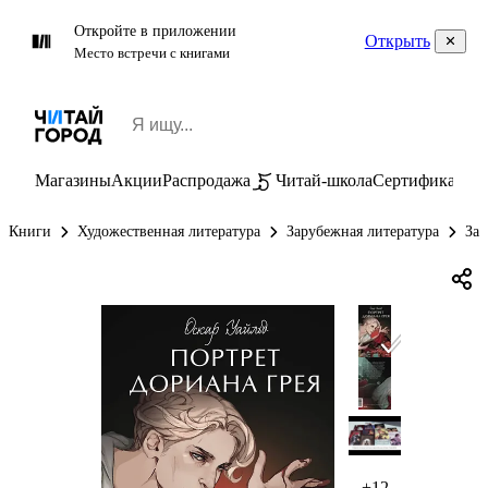
Откройте в приложении
Открыть
Место встречи с книгами
Магазины
Акции
Распродажа
Читай-школа
Сертификаты
П
Книги
Художественная литература
Зарубежная литература
Зар
+12