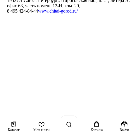
195277
г.Санкт-Петербург,
,
Пироговская наб., д. 21, литера А,
офис 63, часть помещ. 12-Н, ком. 29
,
8 495 424-84-44
www.chitai-gorod.ru/
Каталог
Мои книги
Корзина
Войти