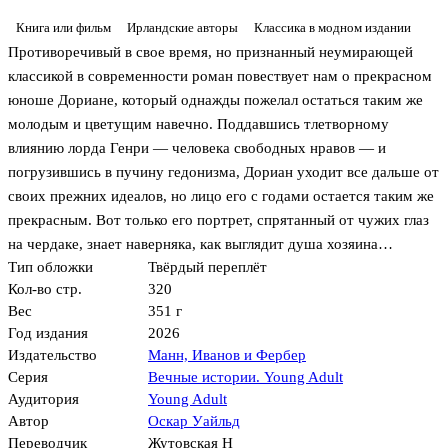
Книга или фильм
Ирландские авторы
Классика в модном издании
Противоречивый в свое время, но признанный неумирающей
классикой в современности роман повествует нам о прекрасном
юноше Дориане, который однажды пожелал остаться таким же
молодым и цветущим навечно. Поддавшись тлетворному
влиянию лорда Генри — человека свободных нравов — и
погрузившись в пучину гедонизма, Дориан уходит все дальше от
своих прежних идеалов, но лицо его с годами остается таким же
прекрасным. Вот только его портрет, спрятанный от чужих глаз
на чердаке, знает наверняка, как выглядит душа хозяина…
Тип обложки
Твёрдый переплёт
Кол-во стр.
320
Вес
351 г
Год издания
2026
Издательство
Манн, Иванов и Фербер
Серия
Вечные истории. Young Adult
Аудитория
Young Adult
Автор
Оскар Уайльд
Переводчик
Жутовская Н