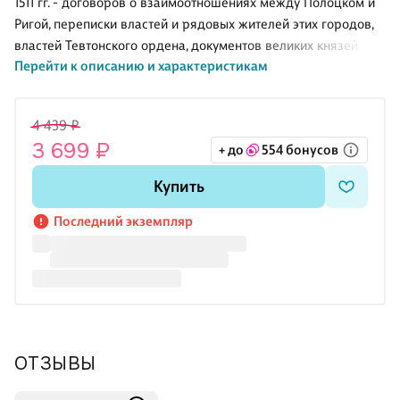
1511 гг. - договоров о взаимоотношениях между Полоцком и
Ригой, переписки властей и рядовых жителей этих городов,
властей Тевтонского ордена, документов великих князей
Перейти к описанию и характеристикам
литовских и их канцелярии, посланий полоцких епископов.
4 439 ₽
3 699 ₽
+ до
554 бонусов
Купить
Последний экземпляр
ОТЗЫВЫ