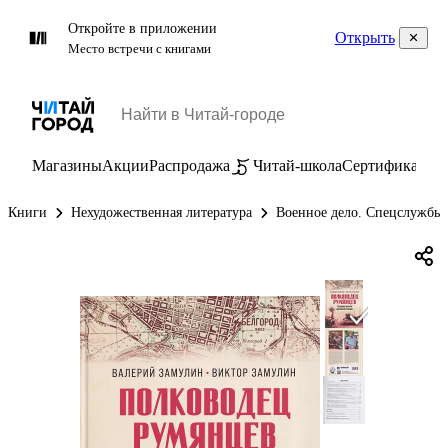
Откройте в приложении
Открыть
Место встречи с книгами
Магазины
Акции
Распродажа
Читай-школа
Сертификаты
П
Книги
Нехудожественная литература
Военное дело. Спецслужбы