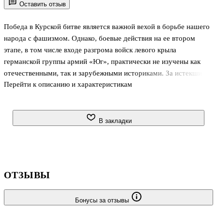
Оставить отзыв
Победа в Курской битве является важной вехой в борьбе нашего
народа с фашизмом. Однако, боевые действия на ее втором
этапе, в том числе входе разгрома войск левого крыла
германской группы армий «Юг», практически не изучены как
отечественными, так и зарубежными историками. За истекшие
Перейти к описанию и характеристикам
десятилетия с момента завершения сражений на белrородско -
харьковском направлении в августе1943 г. не было опубликовано
ни одного самостоятельного труда. Предлагаемая вашему
вниманию монография известных российских исследователей
В закладки
доктора исторических наук В.Н. Замулина и кандидата
исторических наук В.В. Замулина является первой по данной
проблематике за весь послевоенный период. Она подготовлена
на основе не вв
ОТЗЫВЫ
Бонусы за отзывы