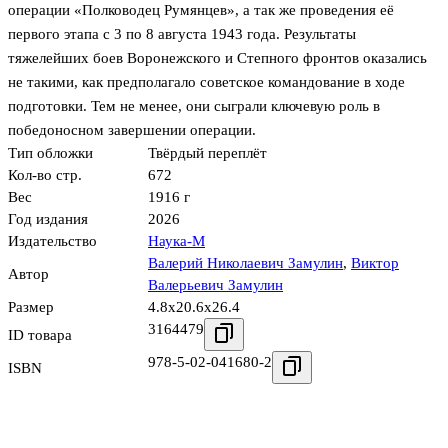
операции «Полководец Румянцев», а так же проведения её
первого этапа с 3 по 8 августа 1943 года. Результаты
тяжелейших боев Воронежского и Степного фронтов оказались
не такими, как пред­полагало советское командование в ходе
подготовки. Тем не менее, они сыграли ключевую роль в
победоносном завершении операции.
Тип обложки
Твёрдый переплёт
Кол-во стр.
672
Вес
1916 г
Год издания
2026
Издательство
Наука-М
Валерий Николаевич Замулин
,
Виктор
Автор
Валерьевич Замулин
Размер
4.8x20.6x26.4
3164479
ID товара
978-5-02-041680-2
ISBN