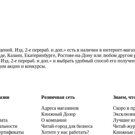
дений. Изд. 2-е перераб. и доп.» есть в наличии в интернет-маг
е, Казани, Екатеринбурге, Ростове-на-Дону или любом другом р
 Изд. 2-е перераб. и доп.» и выбрать удобный способ его получе
дим акции и конкурсы.
азин
Розничная сеть
Знаем, чт
Адреса магазинов
Скоро в п
Книжный Дозор
Эксклюзи
лата
О компании
Лучшие и
яльности
Читай-город для бизнеса
Читай-жу
ертификаты
Хотите у нас работать?
Книжные 