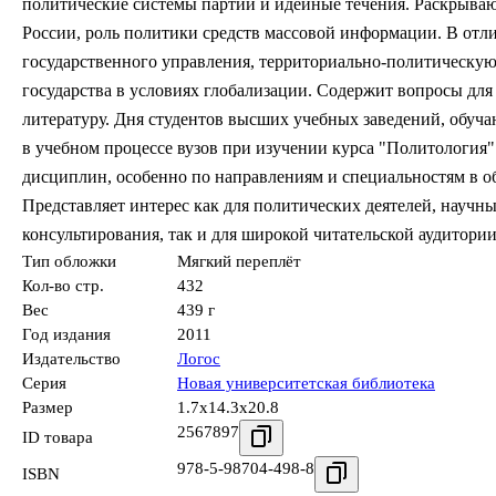
политические системы партии и идейные течения. Раскрываю
России, роль политики средств массовой информации. В отл
государственного управления, территориально-политическую
государства в условиях глобализации. Содержит вопросы дл
литературу. Дня студентов высших учебных заведений, обуч
в учебном процессе вузов при изучении курса "Политология
дисциплин, особенно по направлениям и специальностям в 
Представляет интерес как для политических деятелей, научн
консультирования, так и для широкой читательской аудитории. 
Тип обложки
Мягкий переплёт
Кол-во стр.
432
Вес
439 г
Год издания
2011
Издательство
Логос
Серия
Новая университетская библиотека
Размер
1.7x14.3x20.8
2567897
ID товара
978-5-98704-498-8
ISBN