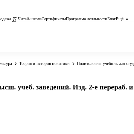
родажа
Читай-школа
Сертификаты
Программа лояльности
Блог
Ещё
льтура
Теория и история политики
Политология: учебник для студе
ш. учеб. заведений. Изд. 2-е перераб. и