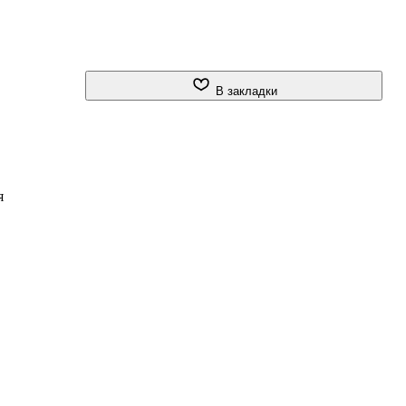
В закладки
я
го