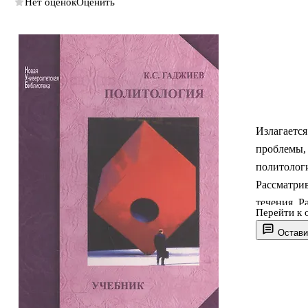
Нет оценок
Оценить
Излагается
проблемы, 
политологи
Рассматри
течения. Р
Перейти к 
развития Р
Остави
от первог
управлени
перспектив
Содержит 