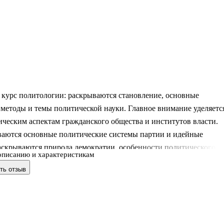
 курс политологии: раскрываются становление, основные
методы и темы политической науки. Главное внимание уделяетс
ческим аспектам гражданского общества и институтов власти.
ваются основные политические системы партии и идейные
аскрываются природа демократии, особенности политического
описанию и характеристикам
оссии, роль политики средств массовой информации. В отличие
ть отзыв
о издания включены главы, освещающие систему государственно
я, территориально-политическую организацию государства,
ы национального государства в условиях глобализации.
вопросы для контроля знаний, учебную программу,