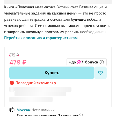
Книга «Полезная математика. Устный счет. Развивающие и
увлекательные задания на каждый день» — это не просто
развивающая тетрадка, а основа для будущих побед и
успехов ребенка. С ее помощью вы сможете прочно усвоить
и закрепить школьную программу, развить необходимые для
Перейти к описанию и характеристикам
возраста 6-8 лет навыки, научитесь нестандартно мыслить, и
даже подготовитесь к интеллектуальным марафонам и
олимпиадам! . .Связующим звеном всех заданий является
575 ₽
математика, при этом упражнения составлены таким
479 ₽
+ до
71 бонуса
образом, чтобы развивать широту, вариативность, гибкость
мышления детей, умение соотносить, казалось бы, абсолютно
Купить
несхожие явления, способность подходить к одной и той же
проблеме с разных сторон. . .Благодаря пре
Последний экземпляр
Москва
Нет в наличии
Есть в других городах,
3 магазина