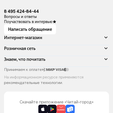
8 495 424-84-44
Вопросы и ответы
Поучаствовать в интервью
Написать обращение
Интернет-магазин
Акции
Розничная сеть
Распродажа
Доставка и оплата
Адреса магазинов
Знаем, что почитать
Программа лояльности
Книжный Дозор
Подарочные сертификаты
О компании
Скоро в продаже
Принимаем к оплате
Правила продажи
Читай-город для бизнеса
Эксклюзивные новинки
На информационном ресурсе применяются
Политика конфиденциальности
Хотите у нас работать?
Лучшие из лучших
рекомендательные технологии
.
Читай-журнал
Книжные циклы
Что ещё почитать?
Скачайте приложение «Читай-город»