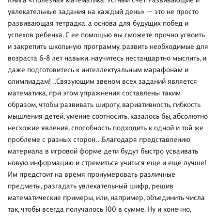
Книга «Полезная математика. Устный счет. Развивающие и
увлекательные задания на каждый день» — это не просто
развивающая тетрадка, а основа для будущих побед и
успехов ребенка. С ее помощью вы сможете прочно усвоить
и закрепить школьную программу, развить необходимые для
возраста 6-8 лет навыки, научитесь нестандартно мыслить, и
даже подготовитесь к интеллектуальным марафонам и
олимпиадам! . .Связующим звеном всех заданий является
математика, при этом упражнения составлены таким
образом, чтобы развивать широту, вариативность, гибкость
мышления детей, умение соотносить, казалось бы, абсолютно
несхожие явления, способность подходить к одной и той же
проблеме с разных сторон. . .Благодаря представлению
материала в игровой форме дети будут быстро усваивать
новую информацию и стремиться учиться еще и еще лучше!
Им предстоит на время пронумеровать различные
предметы, разгадать увлекательный шифр, решив
математические примеры, или, например, объединить числа
так, чтобы всегда получалось 100 в сумме. Ну и конечно,