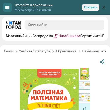
Откройте в приложении
Открыть
Место встречи с книгами
Магазины
Акции
Распродажа
Читай-школа
Сертификаты
Прог
Книги
Учебная литература
Образование
Начальная школа
+2