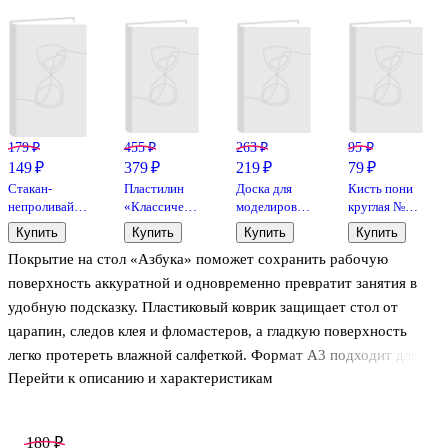
179 ₽
455 ₽
263 ₽
95 ₽
149 ₽
379 ₽
219 ₽
79 ₽
Стакан-
Пластилин
Доска для
Кисть пони
непроливайка,
«Классический»,
моделирования
круглая №3,
с крышкой,
16 цветов,
А4, с
Артком
Купить
Купить
Купить
Купить
Рисовашка, в
320 г,
набором
Покрытие на стол «Азбука» поможет сохранить рабочую
ассортименте
ГАММА
стеков,
ГАММА
поверхность аккуратной и одновременно превратит занятия в
удобную подсказку. Пластиковый коврик защищает стол от
царапин, следов клея и фломастеров, а гладкую поверхность
легко протереть влажной салфеткой. Формат А3 подходит для
Перейти к описанию и характеристикам
школьных и домашних занятий: есть место для тетради, альбома
и канцелярии. Отличный вариант для дошкольника и
первоклассника, которому важно быстрее запомнить буквы.
180 ₽