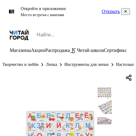
Откройте в приложении
Открыть
Место встречи с книгами
Магазины
Акции
Распродажа
Читай-школа
Сертификаты
П
Творчество и хобби
Лепка
Инструменты для лепки
Настольны