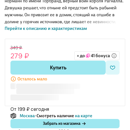
норманн по имени Торбранд, верный воин короля Рагналла.
Девушка решает, что отныне ей предстоит быть рабыней
мужчины. Он привозит ее в домик, стоящий на отшибе в
долине у горячих источников, где лишает ее невинности.
Перейти к описанию и характеристикам
После нескольких месяцев тихой жизни, которая ей очень
нравится, как и мужчина, с которым она проводит время в
любовных утехах, Эльфвина начинает считать дом своим. Но
340 ₽
внезапно их обоих призывает король Рагналл. Выясняется,
279 ₽
+ до
41 бонуса
что он намерен использовать Эльфвину в своих целях
против ее дяди, короля Уэссекса Эдуарда, но позже, время
Купить
для действий еще не пришло. Торбранд давно получил от
своего короля задание охранять леди саксов,
Осталось мало
от 199 ₽
сегодня
Москва
Смотреть наличие
на карте
Забрать из магазина