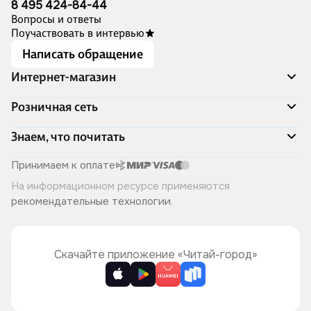
8 495 424-84-44
Вопросы и ответы
Поучаствовать в интервью
Написать обращение
Интернет-магазин
Акции
Розничная сеть
Распродажа
Доставка и оплата
Адреса магазинов
Знаем, что почитать
Программа лояльности
Книжный Дозор
Подарочные сертификаты
О компании
Скоро в продаже
Принимаем к оплате
Правила продажи
Читай-город для бизнеса
Эксклюзивные новинки
На информационном ресурсе применяются
Политика конфиденциальности
Хотите у нас работать?
Лучшие из лучших
рекомендательные технологии
.
Читай-журнал
Книжные циклы
Что ещё почитать?
Скачайте приложение «Читай-город»