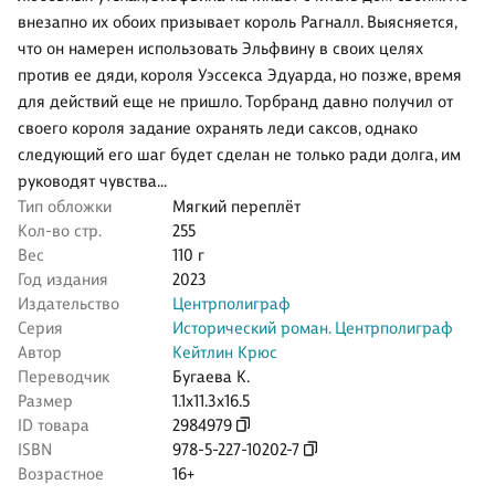
внезапно их обоих призывает король Рагналл. Выясняется,
что он намерен использовать Эльфвину в своих целях
против ее дяди, короля Уэссекса Эдуарда, но позже, время
для действий еще не пришло. Торбранд давно получил от
своего короля задание охранять леди саксов, однако
следующий его шаг будет сделан не только ради долга, им
руководят чувства…
Тип обложки
Мягкий переплёт
Кол-во стр.
255
Вес
110 г
Год издания
2023
Издательство
Центрполиграф
Серия
Исторический роман. Центрполиграф
Автор
Кейтлин Крюс
Переводчик
Бугаева К.
Размер
1.1x11.3x16.5
ID товара
2984979
ISBN
978-5-227-10202-7
Возрастное
16+