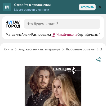
Откройте в приложении
Открыть
Место встречи с книгами
Магазины
Акции
Распродажа
Читай-школа
Сертификаты
Прог
Книги
Художественная литература
Любовные романы
Зар