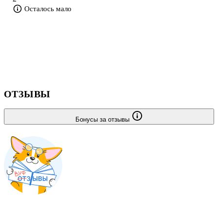
воспроизводится цикл иллюстраций известного художника М. А.
Осталось мало
Гаври
ОТЗЫВЫ
Бонусы за отзывы