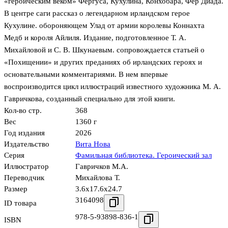
«героическим веком» Фергуса, Кухулина, Конхобара, Фер Диада.
В центре саги рассказ о легендарном ирландском герое
Кухулине. обороняющем Улад от армии королевы Коннахта
Медб и короля Айлиля. Издание, подготовленное Т. А.
Михайловой и С. В. Шкунаевым. сопровождается статьей о
«Похищении» и других преданиях об ирландских героях и
основательными комментариями. В нем впервые
воспроизводится цикл иллюстраций известного художника М. А.
Гавричкова, созданный специально для этой книги.
Кол-во стр.
368
Вес
1360 г
Год издания
2026
Издательство
Вита Нова
Серия
Фамильная библиотека. Героический зал
Иллюстратор
Гавричков М.А.
Переводчик
Михайлова Т.
Размер
3.6x17.6x24.7
3164098
ID товара
978-5-93898-836-1
ISBN