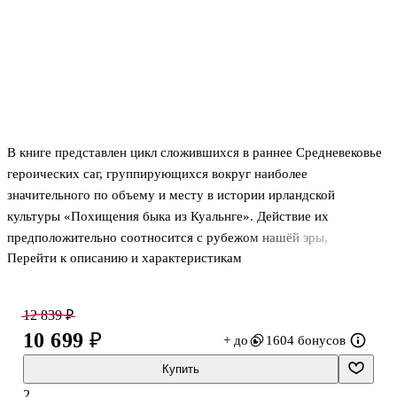
В книге представлен цикл сложившихся в раннее Средневековье
героических саг, группирующихся вокруг наиболее
значительного по объему и месту в истории ирландской
культуры «Похищения быка из Куальнге». Действие их
предположительно соотносится с рубежом нашёй эры,
Перейти к описанию и характеристикам
«героическим веком» Фергуса, Кухулина, Конхобара, Фер Диада.
В центре саги рассказ о легендарном ирландском герое
Кухулине. обороняющем Улад от армии королевы Коннахта
12 839 ₽
Медб и короля Айлиля. Издание, подготовленное Т. А.
10 699 ₽
+ до
1604 бонусов
Михайловой и С. В. Шкунаевым. сопровождается статьей о
«Похищении» и других преданиях об ирландских героях и
Купить
основательными комментариями. В нем впервые
2