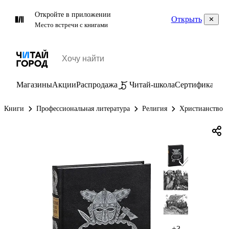
Откройте в приложении
Открыть
Место встречи с книгами
Магазины
Акции
Распродажа
Читай-школа
Сертификаты
П
Книги
Профессиональная литература
Религия
Христианство
+3