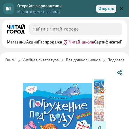
Откройте в приложении
Открыть
Место встречи с книгами
Магазины
Акции
Распродажа
Читай-школа
Сертификаты
Прог
Книги
Учебная литература
Для дошкольников
Подготовка
+1