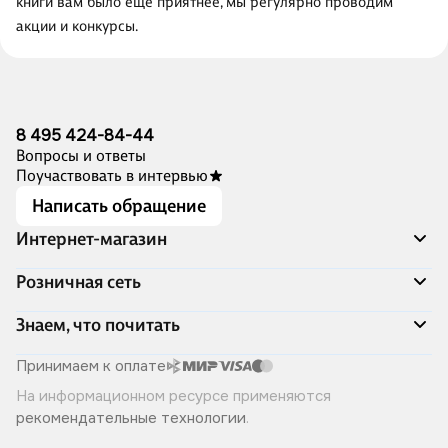
книги вам было ещё приятнее, мы регулярно проводим
акции и конкурсы.
8 495 424-84-44
Вопросы и ответы
Поучаствовать в интервью
Написать обращение
Интернет-магазин
Акции
Розничная сеть
Распродажа
Доставка и оплата
Адреса магазинов
Знаем, что почитать
Программа лояльности
Книжный Дозор
Подарочные сертификаты
О компании
Скоро в продаже
Принимаем к оплате
Правила продажи
Читай-город для бизнеса
Эксклюзивные новинки
На информационном ресурсе применяются
Политика конфиденциальности
Хотите у нас работать?
Лучшие из лучших
рекомендательные технологии
.
Читай-журнал
Книжные циклы