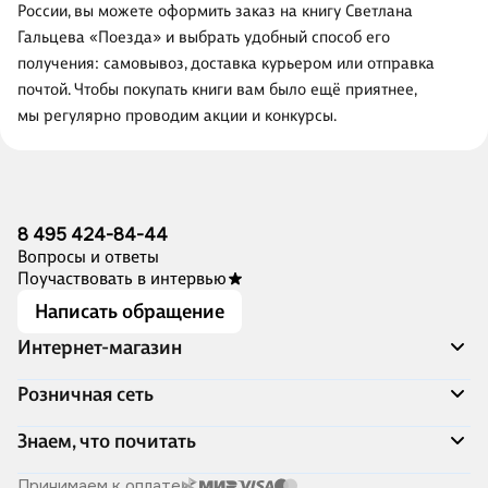
России, вы можете оформить заказ на книгу Светлана
Гальцева «Поезда» и выбрать удобный способ его
получения: самовывоз, доставка курьером или отправка
почтой. Чтобы покупать книги вам было ещё приятнее,
мы регулярно проводим акции и конкурсы.
8 495 424-84-44
Вопросы и ответы
Поучаствовать в интервью
Написать обращение
Интернет-магазин
Акции
Розничная сеть
Распродажа
Доставка и оплата
Адреса магазинов
Знаем, что почитать
Программа лояльности
Книжный Дозор
Подарочные сертификаты
О компании
Скоро в продаже
Принимаем к оплате