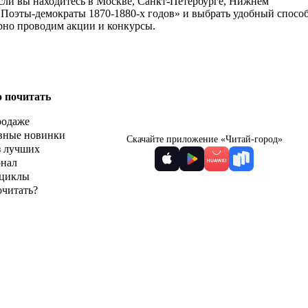
Если вы находитесь в Москве, Санкт-Петербурге, Нижнем
 «Поэты-демократы 1870-1880-х годов» и выбрать удобный спосо
ярно проводим акции и конкурсы.
о почитать
родаже
вные новинки
Скачайте приложение «Читай-город»
з лучших
рнал
циклы
очитать?