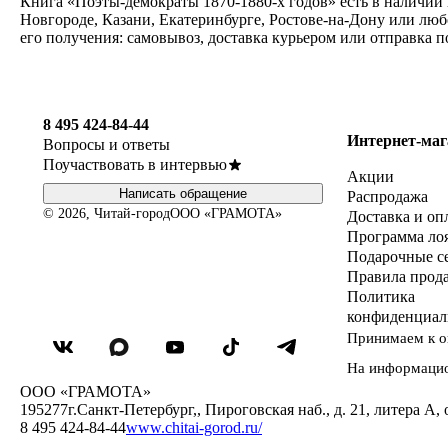
Книга «Поэты-демократы 1870-1880-х годов» есть в наличии 
Новгороде, Казани, Екатеринбурге, Ростове-на-Дону или люб
его получения: самовывоз, доставка курьером или отправка 
8 495 424-84-44
Интернет-маг
Вопросы и ответы
Поучаствовать в интервью
Акции
Написать обращение
Распродажа
© 2026, Читай-город
ООО «ГРАМОТА»
Доставка и оп
Программа ло
Подарочные с
Правила прод
Политика
конфиденциал
Принимаем к о
На информаци
ООО «ГРАМОТА»
195277
г.Санкт-Петербург,
,
Пироговская наб., д. 21, литера А, 
8 495 424-84-44
www.chitai-gorod.ru/