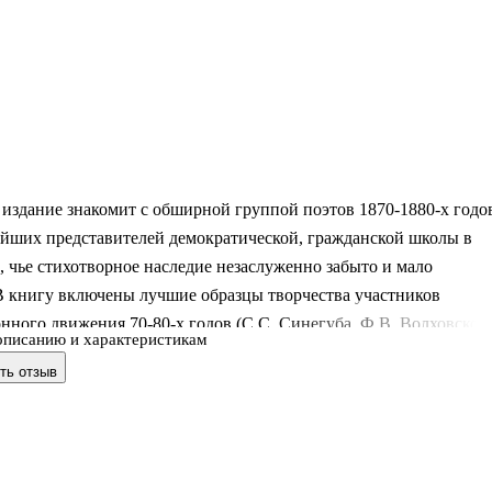
издание знакомит с обширной группой поэтов 1870-1880-х годо
ейших представителей демократической, гражданской школы в
, чье стихотворное наследие незаслуженно забыто и мало
В книгу включены лучшие образцы творчества участников
ного движения 70-80-х годов (С.С. Синегуба, Ф.В. Волховского
описанию и характеристикам
ова, В.Н. Фигнер и другие), - произведения, отразившие
ть отзыв
, полную драматизма жизнь этих героев. Большую часть
оставляют стихи профессиональных поэтов, сотрудников
прессы (П.В. Шумахера, Л.И. Пальмина, А.П. Барыковой, Д.Н.
ва и других), выступавших с разнообразными видами