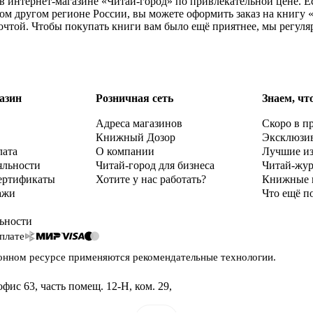
в интернет-магазине «Читай-город» по привлекательной цене. 
ом другом регионе России, вы можете оформить заказ на книгу
почтой. Чтобы покупать книги вам было ещё приятнее, мы регул
азин
Розничная сеть
Знаем, чт
Адреса магазинов
Скоро в п
Книжный Дозор
Эксклюзи
лата
О компании
Лучшие и
яльности
Читай-город для бизнеса
Читай-жу
ертификаты
Хотите у нас работать?
Книжные 
ажи
Что ещё п
ьности
плате
онном ресурсе применяются
рекомендательные технологии
.
офис 63, часть помещ. 12-Н, ком. 29
,