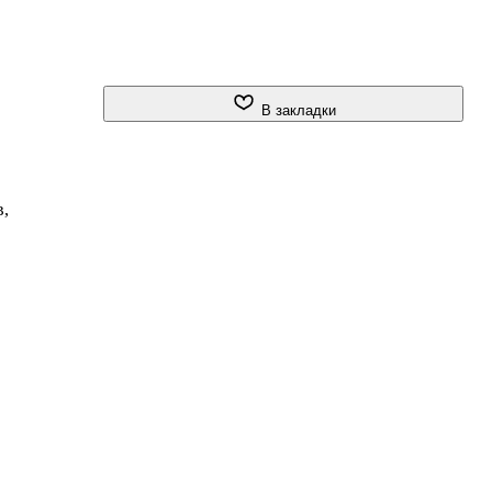
В закладки
в,
,