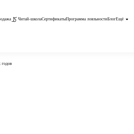
родажа
Читай-школа
Сертификаты
Программа лояльности
Блог
Ещё
 годов