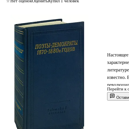
Нет оценок
Оценить
Купил 1 человек
Настоящее 
характерн
литературе
известно. 
революцион
Перейти к 
Н.А. Мороз
Остави
волнующую
сборника с
легальной 
Садовнико