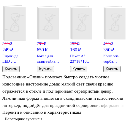
299 ₽
791 ₽
192 ₽
420 ₽
249 ₽
659 ₽
160 ₽
350 ₽
Гирлянда
Бокал для
Пакет А5
Кошелек-
LED с
глинтвейна в
23*18*10
торба
пробкой (для
подарочной
"Радужные
Цветные
Купить
Купить
Купить
Купить
бутылки) (2 м
упаковке
полосы"
полоски
Подсвечник «Олени» поможет быстро создать уютное
20 ламп) (12-
Твои объятия
нейтр.,
Journey(PU)
YuNan-2M)
(17х10)
бум.мат.ламинат
(8х13)(ПВХ
новогоднее настроение дома: мягкий свет свечи красиво
бокс)
отражается в стекле и подчёркивает серебристый декор.
Лаконичная форма впишется в скандинавский и классический
интерьер, подойдёт для праздничной сервировки, оформления
Перейти к описанию и характеристикам
подоконника или полки с книгами. Стеклянный подсвечник легко
Новогодние сувениры
протирать, а нейтральные цвета хорошо сочетаются с
гирляндами, еловыми ветками и другими зимними украшениями.