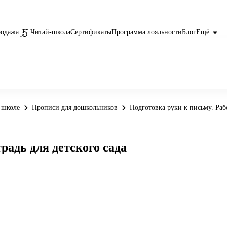
родажа
Читай-школа
Сертификаты
Программа лояльности
Блог
Ещё
 школе
Прописи для дошкольников
Подготовка руки к письму. Рабо
радь для детского сада