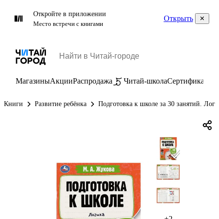
Откройте в приложении
Открыть
Место встречи с книгами
Магазины
Акции
Распродажа
Читай-школа
Сертификаты
П
Книги
Развитие ребёнка
Подготовка к школе за 30 занятий. Логи
+2