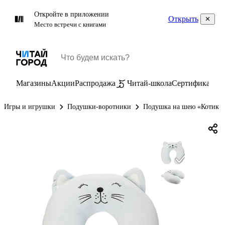
Откройте в приложении
Открыть
Место встречи с книгами
Магазины
Акции
Распродажа
Читай-школа
Сертификаты
П
Игры и игрушки
Подушки-воротники
Подушка на шею «Котик с 