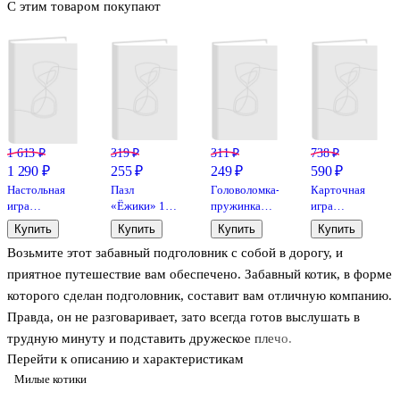
С этим товаром покупают
1 613 ₽
319 ₽
311 ₽
738 ₽
1 290 ₽
255 ₽
249 ₽
590 ₽
Настольная
Пазл
Головоломка-
Карточная
игра
«Ёжики» 120
пружинка
игра
«Цветариум»,
элементов,
«Единорог»,
«Повторяй-
Купить
Купить
Купить
Купить
Банда
миди,
6,5 см
ка.
Возьмите этот забавный подголовник с собой в дорогу, и
умников
Castorland
Машинки»
развивающая,
приятное путешествие вам обеспечено. Забавный котик, в форме
El’Basco
которого сделан подголовник, составит вам отличную компанию.
Kids
Правда, он не разговаривает, зато всегда готов выслушать в
трудную минуту и подставить дружеское плечо.
Перейти к описанию и характеристикам
Милые котики
Размер: 30 х 30 см