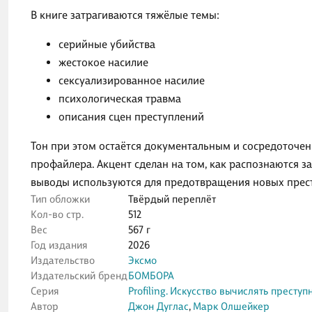
В книге затрагиваются тяжёлые темы:
серийные убийства
жестокое насилие
сексуализированное насилие
психологическая травма
описания сцен преступлений
Тон при этом остаётся документальным и сосредоточен
профайлера. Акцент сделан на том, как распознаются з
выводы используются для предотвращения новых прес
Тип обложки
Твёрдый переплёт
Кол-во стр.
512
Вес
567 г
Год издания
2026
Издательство
Эксмо
Издательский бренд
БОМБОРА
Серия
Profiling. Искусство вычислять преступ
Автор
Джон Дуглас
,
Марк Олшейкер