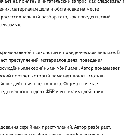
ечает на понятный читательский запрос: как следователи
ения, материалам дела и обстановке на месте
 профессиональный разбор того, как поведенческий
зреваемых.
 криминальной психологии и поведенческом анализе. В
ест преступлений, материалов дела, поведения
с осуждёнными серийными убийцами. Автор показывает,
еский портрет, который помогает понять мотивы,
йшие действия преступника. Формат сочетает
ледственного отдела ФБР и его взаимодействии с
дования серийных преступлений. Автор разбирает,
в, как связаны выбор жертв, способ действия и