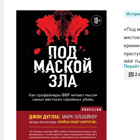
Истори
«Под м
жесток
кримин
престу
ФБР. Д
Перейт
осуждё
2 
серийн
запрос
по дет
престу
профес
помога
О ч
Это до