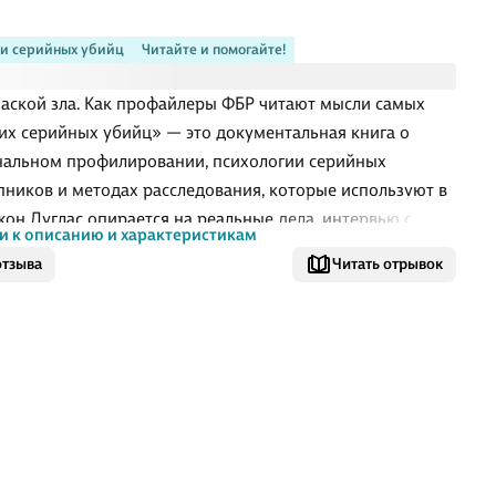
и серийных убийц
Читайте и помогайте!
аской зла. Как профайлеры ФБР читают мысли самых
их серийных убийц» — это документальная книга о
альном профилировании, психологии серийных
пников и методах расследования, которые используют в
жон Дуглас опирается на реальные дела, интервью с
и к описанию и характеристикам
нными и собственный опыт работы по делам о
отзыва
Читать отрывок
ых убийствах. Книга отвечает на понятный читательский
: как следователи восстанавливают логику преступника
алям поведения, материалам дела и обстановке на месте
пления. Здесь важен не сенсационный эффект, а
сиональный разбор того, как поведенческий анализ
ет выдвигать версии и сужать круг подозреваемых.
ём книга
кумента