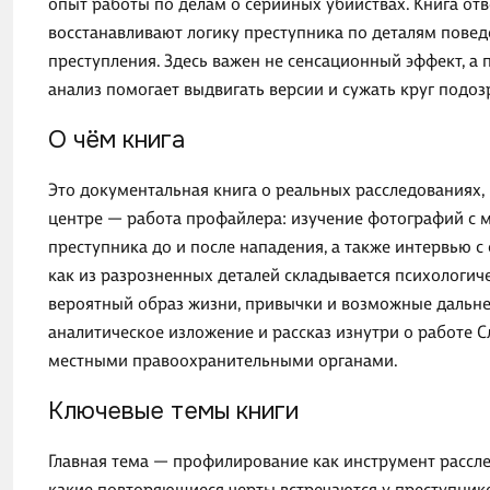
опыт работы по делам о серийных убийствах. Книга отв
восстанавливают логику преступника по деталям повед
преступления. Здесь важен не сенсационный эффект, а
анализ помогает выдвигать версии и сужать круг подо
О чём книга
Это документальная книга о реальных расследованиях,
центре — работа профайлера: изучение фотографий с м
преступника до и после нападения, а также интервью 
как из разрозненных деталей складывается психологич
вероятный образ жизни, привычки и возможные дальне
аналитическое изложение и рассказ изнутри о работе С
местными правоохранительными органами.
Ключевые темы книги
Главная тема — профилирование как инструмент рассле
какие повторяющиеся черты встречаются у преступнико