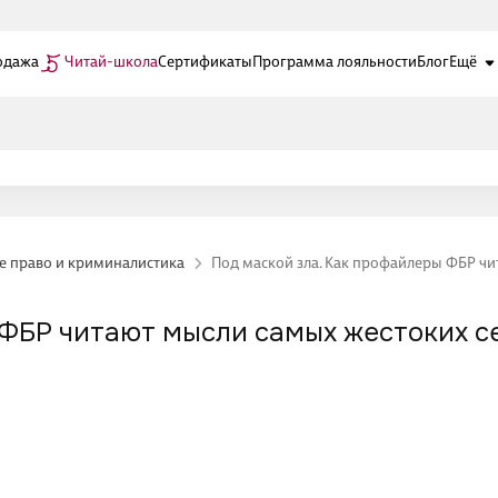
одажа
Читай-школа
Сертификаты
Программа лояльности
Блог
Ещё
е право и криминалистика
Под маской зла. Как профайлеры ФБР ч
 ФБР читают мысли самых жестоких с