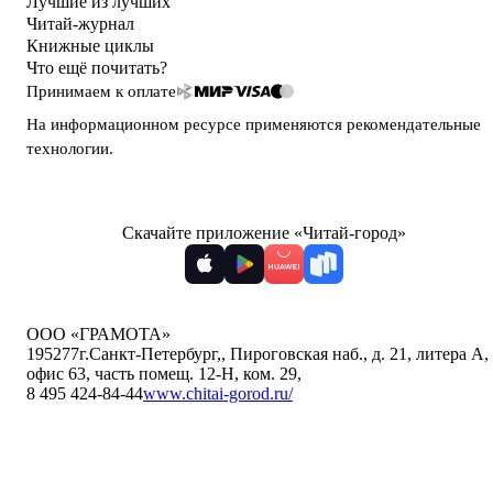
Лучшие из лучших
Читай-журнал
Книжные циклы
Что ещё почитать?
Принимаем к оплате
На информационном ресурсе применяются
рекомендательные
технологии
.
Скачайте приложение «Читай-город»
ООО «ГРАМОТА»
195277
г.Санкт-Петербург,
,
Пироговская наб., д. 21, литера А,
офис 63, часть помещ. 12-Н, ком. 29
,
8 495 424-84-44
www.chitai-gorod.ru/