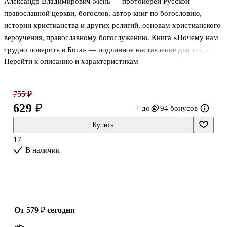
Александр Владимирович Мень — протоиерей Русской
православной церкви, богослов, автор книг по богословию,
истории христианства и других религий, основам христианского
вероучения, православному богослужению. Книга «Почему нам
трудно поверить в Бога» — подлинное наставление для тех, кто
Перейти к описанию и характеристикам
ищет путь и укрепление в вере, составленная в формате
«вопрос-ответ». За основу взят текст беседы с о. Александром за
круглым столом, который так и называется «Почему нам трудно
755 ₽
поверить в Бога?». «Подсознательно верят все, — говорил он. —
629 ₽
+ до
94 бонусов
Подсознательно каждый из нас ощущает, что есть глубочайший
смысл бытия. Наше существование и существование мира имеет
Купить
с этим смыслом прямую связь. Разумно верующий человек
17
В наличии
от 579 ₽
сегодня