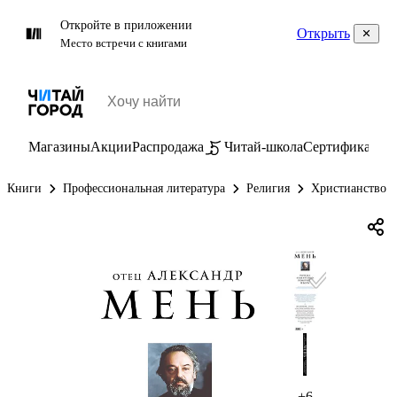
Откройте в приложении
Открыть
Место встречи с книгами
Магазины
Акции
Распродажа
Читай-школа
Сертификаты
П
Книги
Профессиональная литература
Религия
Христианство
+6