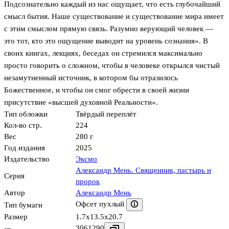
Подсознательно каждый из нас ощущает, что есть глубочайший
смысл бытия. Наше существование и существование мира имеет
с этим смыслом прямую связь. Разумно верующий человек —
это тот, кто это ощущение выводит на уровень сознания». В
своих книгах, лекциях, беседах он стремился максимально
просто говорить о сложном, чтобы в человеке открылся чистый
незамутненный источник, в котором бы отразилось
Божественное, и чтобы он смог обрести в своей жизни
присутствие «высшей духовной Реальности».
Тип обложки
Твёрдый переплёт
Кол-во стр.
224
Вес
280 г
Год издания
2025
Издательство
Эксмо
Александр Мень. Священник, пастырь и
Серия
пророк
Автор
Александр Мень
Офсет пухлый
Тип бумаги
Размер
1.7x13.5x20.7
3061290