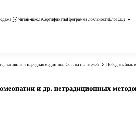
родажа
Читай-школа
Сертификаты
Программа лояльности
Блог
Ещё
тернативная и народная медицина. Советы целителей
Победить боль 
Гомеопатии и др. нетрадиционных методо