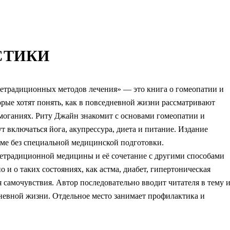
СТИКИ
нетрадиционных методов лечения» — это книга о гомеопатии и
орые хотят понять, как в повседневной жизни рассматривают
оганиях. Риту Джайн знакомит с основами гомеопатии и
т включаться йога, акупрессура, диета и питание. Издание
теме без специальной медицинской подготовки.
нетрадиционной медицины и её сочетание с другими способами
но и о таких состояниях, как астма, диабет, гипертоническая
я самочувствия. Автор последовательно вводит читателя в тему 
дневной жизни. Отдельное место занимает профилактика и