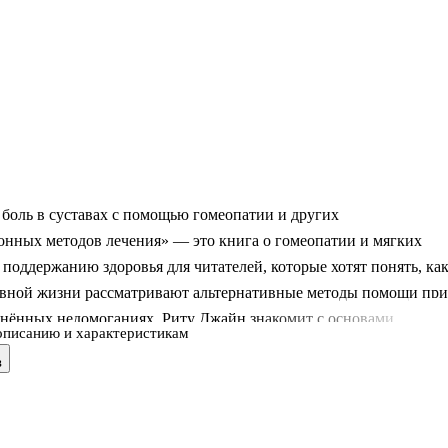
боль в суставах с помощью гомеопатии и других
онных методов лечения» — это книга о гомеопатии и мягких
 поддержанию здоровья для читателей, которые хотят понять, ка
евной жизни рассматривают альтернативные методы помощи при
анённых недомоганиях. Риту Джайн знакомит с основами
описанию и характеристикам
 и показывает, как в общую систему заботы о самочувствии мог
в
 йога, акупрессура, диета и питание. Издание написано доступн
 тем, кто хочет разобраться в теме без специальной медицинской
и.