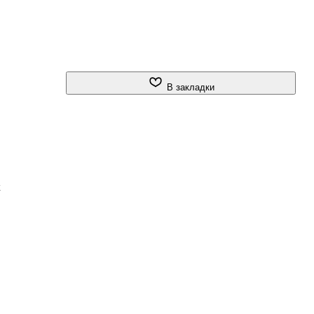
В закладки
к
ут
о