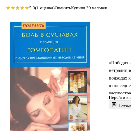
5.0
(1 оценка)
Оценить
Купили 39 человек
«Победить 
нетрадици
подходах к
в повседн
распростр
Перейти к 
гомеопатии
1 отзы
включаться
и подойдёт
подготовк