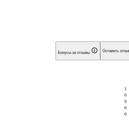
внимания — гомеопатия как одно из направлений нетрадиционн
 её сочетание с другими способами поддержки здоровья. Речь и
Оставить отзы
Бонусы за отзывы
1
0
0
0
0