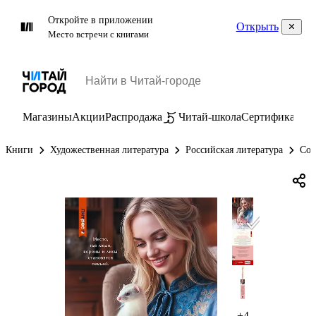
Откройте в приложении
Открыть
Место встречи с книгами
Магазины
Акции
Распродажа
Читай-школа
Сертификаты
П
Книги
Художественная литература
Российская литература
Сов
+4