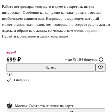
Работа ветеринара, живущего в доме с секретом, штука
интересная! Особенно когда нужно контактировать с весьма
необычными пациентами. Например, с медведем, который
может становиться человеком, совершенно всерьез решив жить в
людском образе всю жизнь, со множеством очень странных
Перейти к описанию и характеристикам
горностаев. Но все необычные существа не идут ни в какое
сравнение с обычными людьми, которые поехали в лес на охоту,
а оказались в норушном доме. Эти обычные люди предстают
839 ₽
перед Таней жертвами стечения обстоятельств, но не все так
699 ₽
+ до
104 бонусов
просто. Трое приятелей, попавших в неожиданные условия, еще
покажут себя! А дом и его обитатели, в свою очередь,
Купить
понаблюдают за ними. А может, и не только понаблюдают.
310
В наличии
Москва
Смотреть наличие
на карте