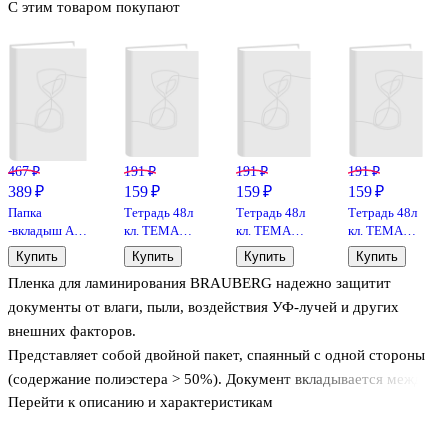
С этим товаром покупают
467 ₽
191 ₽
191 ₽
191 ₽
389 ₽
159 ₽
159 ₽
159 ₽
Папка
Тетрадь 48л
Тетрадь 48л
Тетрадь 48л
-вкладыш А4,
кл. ТЕМА
кл. ТЕМА
кл. ТЕМА
100 шт/уп, 30
"Boo.
"Boo.
"Boo.
Купить
Купить
Купить
Купить
мкм, гладкая,
Биология",
География",
История",
Пленка для ламинирования BRAUBERG надежно защитит
GoodMark
мел.картон,
мел.картон,
мел.картон,
микротекстурирование,
микротекстурирование,
микротекстуриро
документы от влаги, пыли, воздействия УФ-лучей и других
ламинация,
ламинация,
ламинация,
внешних факторов.
справ.мат-
справ.мат-
справ.мат-
Представляет собой двойной пакет, спаянный с одной стороны
лы, QR код
лы, QR код
лы, QR код
(содержание полиэстера > 50%). Документ вкладывается между
Перейти к описанию и характеристикам
слоями пленки и в дальнейшем подвергается термообработке в
ламинаторе. Суммарная толщина пленки-заготовки - 120 (60х2)