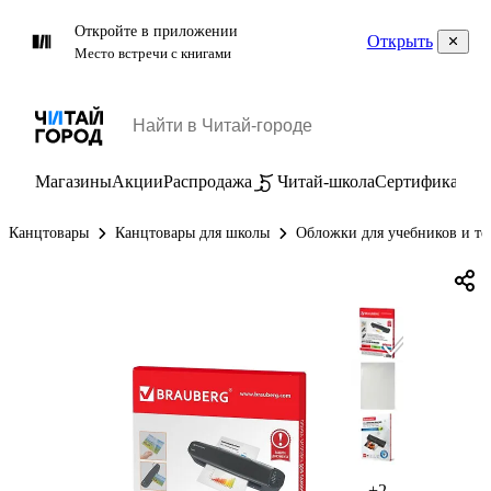
Откройте в приложении
Открыть
Место встречи с книгами
Магазины
Акции
Распродажа
Читай-школа
Сертификаты
П
Канцтовары
Канцтовары для школы
Обложки для учебников и те
+2