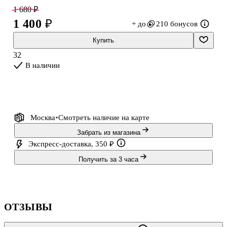
мкм, что позволяет защитить документы и увеличить жесткость,
1 680 ₽
сохраняя яркость изображения.
1 400 ₽
+ до
210 бонусов
Пленка для ламинирования BRAUBERG формата А4 (216х303
Купить
мм) имеет уникальный состав: полиэтилентерефталат (PET),
32
этиленвинилацетат (EVA), полиэтилен (LDPE). Промежуточный
В наличии
слой полиэтилена (LDPE) выступает как связующий элемент
между слоями
Москва
Смотреть наличие
на карте
Забрать из магазина
Экспресс-доставка, 350 ₽
Получить за 3 часа
ОТЗЫВЫ