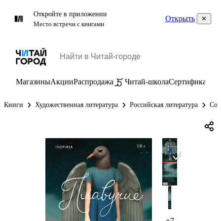
Откройте в приложении
Открыть
Место встречи с книгами
Магазины
Акции
Распродажа
Читай-школа
Сертификаты
П
Книги
Художественная литература
Российская литература
Сов
+7