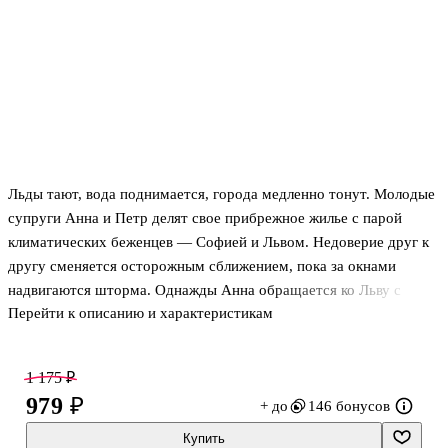
Льды тают, вода поднимается, города медленно тонут. Молодые
супруги Анна и Петр делят свое прибрежное жилье с парой
климатических беженцев — Софией и Львом. Недоверие друг к
другу сменяется осторожным сближением, пока за окнами
надвигаются шторма. Однажды Анна обращается ко Льву с
Перейти к описанию и характеристикам
необычной просьбой, и отношения между парами запутываются.
Когда буря достигает пика, переплетенные судьбы четырех
людей тоже подходят к переломному моменту.
1 175 ₽
979 ₽
+ до
146 бонусов
Купить