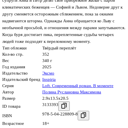
супруги Анна и Петр делят свое прибрежное жилье с парой
климатических беженцев — Софией и Львом. Недоверие друг к
другу сменяется осторожным сближением, пока за окнами
надвигаются шторма. Однажды Анна обращается ко Льву с
необычной просьбой, и отношения между парами запутываются.
Когда буря достигает пика, переплетенные судьбы четырех
людей тоже подходят к переломному моменту.
Тип обложки
Твёрдый переплёт
Кол-во стр.
352
Вес
340 г
Год издания
2025
Издательство
Эксмо
Издательский бренд
Inspiria
Серия
Loft. Современный роман. В моменте
Автор
Полина Руслановна Максимова
Размер
2.9x13.5x20.5
3133393
ID товара
978-5-04-228809-8
ISBN
Возрастное
18+