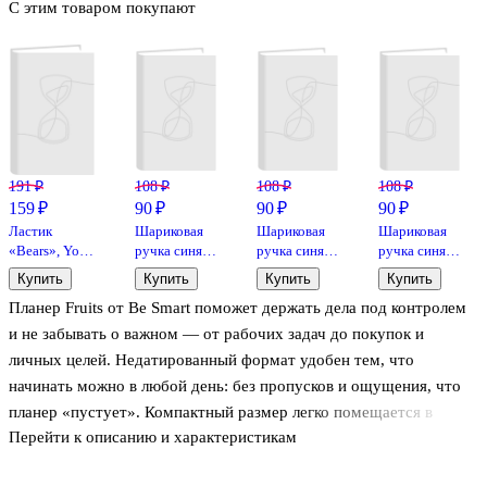
С этим товаром покупают
191 ₽
108 ₽
108 ₽
108 ₽
159 ₽
90 ₽
90 ₽
90 ₽
Ластик
Шариковая
Шариковая
Шариковая
«Bears», Yoi,
ручка синяя
ручка синяя
ручка синяя
5 штук, в
0,7 мм, Mur-
0,7 мм, Mur-
0,7 мм, Mur-
Купить
Купить
Купить
Купить
ассортименте
Mur, Be
Mur, Be
Mur, Be
Планер Fruits от Be Smart поможет держать дела под контролем
Smart
Smart
Smart
и не забывать о важном — от рабочих задач до покупок и
личных целей. Недатированный формат удобен тем, что
начинать можно в любой день: без пропусков и ощущения, что
планер «пустует». Компактный размер легко помещается в
Перейти к описанию и характеристикам
сумку или рюкзак, поэтому планирование всегда будет под
рукой. Клеевое скрепление делает блок аккуратным и лёгким, а