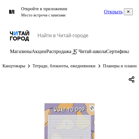
Откройте в приложении
Открыть
Место встречи с книгами
Магазины
Акции
Распродажа
Читай-школа
Сертификаты
П
Канцтовары
Тетради, блокноты, ежедневники
Планеры и планин