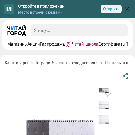
Откройте в приложении
Открыть
Место встречи с книгами
Магазины
Акции
Распродажа
Читай-школа
Сертификаты
Прог
Канцтовары
Тетради, блокноты, ежедневники
Планеры и пла