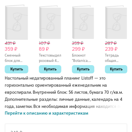
431 ₽
107 ₽
359 ₽
287 ₽
359 ₽
89 ₽
299 ₽
239 ₽
Сменный
Текстовыделитель
Блокнот
Тетрадь
блок для
розовый 4
"Botanica.
общая
тетрадей
мм,
Эвкалипт",
«Тайны
Купить
Купить
Купить
Купить
«Цветной»
GoodMark
120 листов в
дикой
120 листов в
клетку, 102 х
природы»,
Настольный недатированный планинг Listoff — это
клетку, А5,
142, спираль
96 листов в
горизонтально ориентированный еженедельник на
InFolio
клетку, А5, в
евроспирали. Внутренний блок: 56 листов, бумага 70 г/кв.м.
ассортименте
- Listoff
Дополнительные разделы: личные данные, календарь на 4
года, заметки. Вся необходимая информация находится под
Перейти к описанию и характеристикам
рукой: все дни недели расположены на одной странице, а
это значит, что все ваши планы и записи находятся всегда
перед глазами.