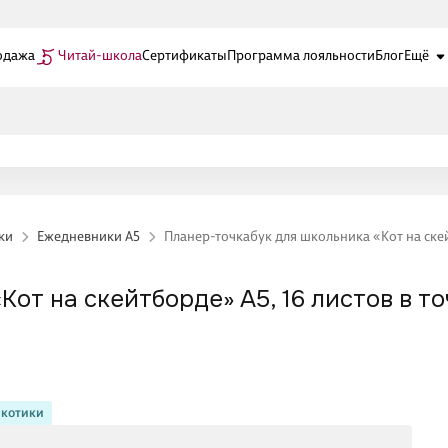
одажа
Читай-школа
Сертификаты
Программа лояльности
Блог
Ещё
ки
Ежедневники А5
Планер-точкабук для школьника «Кот на скейт
от на скейтборде» А5, 16 листов в т
котики