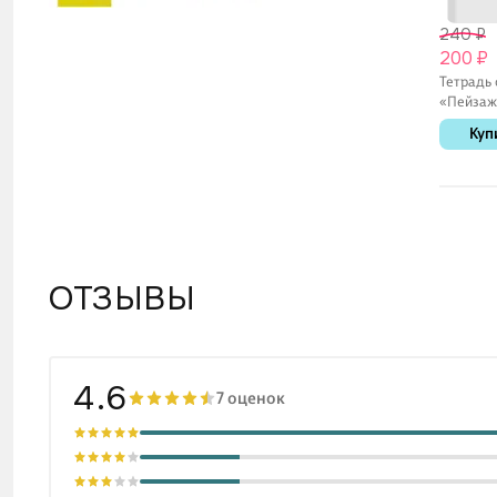
240 ₽
200 ₽
Тетрадь
«Пейзаж»
листа в 
Куп
В5 - Шан
ОТЗЫВЫ
4.6
7 оценок