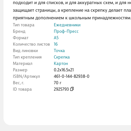
подходит и для списков, и для аккуратных схем, и для
защищает страницы, а крепление на скрепку делает пл
приятным дополнением к школьным принадлежностям
Тип товара
Ежедневники
Бренд
Проф-Пресс
Формат
А5
Количество листов
16
Вид линовки
Точка
Тип крепления
Скрепка
Материал
Картон
Размер
0.2x16.5x21
ISBN/Артикул
461-0-144-82938-0
Вес, г.
70 г
ID товара
2925793