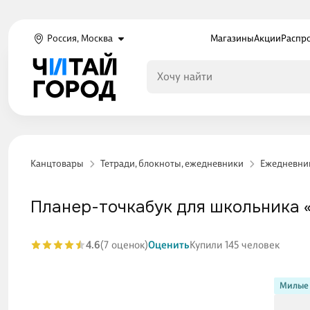
Россия, Москва
Магазины
Акции
Распр
Канцтовары
Тетради, блокноты, ежедневники
Ежедневни
Планер-точкабук для школьника «К
4.6
(7 оценок)
Оценить
Купили 145 человек
Милые 