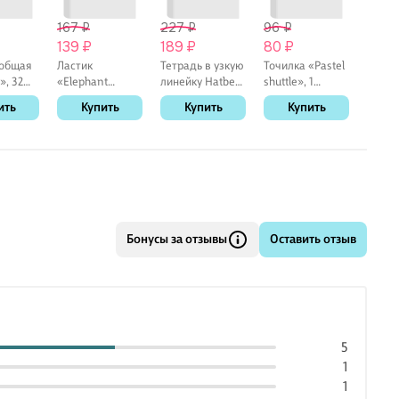
167 ₽
227 ₽
96 ₽
60 ₽
139 ₽
189 ₽
80 ₽
50 ₽
 общая
Ластик
Тетрадь в узкую
Точилка «Pastel
Ласти
, 32
«Elephant
линейку Hatber
shuttle», 1
«Фрук
линейку,
300/30», Koh-i-
«Зеленая» 12
отверстие,
микс»
ить
Купить
Купить
Купить
К
с
Noor
листов
пластик, Yoi, в
арома
ассортименте
в асс
Бонусы за отзывы
Оставить отзыв
5
1
1