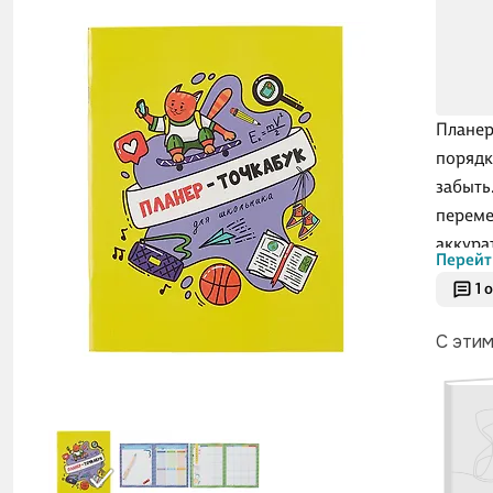
Планер
порядк
забыть
переме
аккура
Перейт
картон
1 
скрепк
Пресс 
С эти
принад