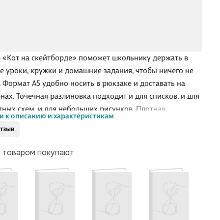
 «Кот на скейтборде» поможет школьнику держать в
е уроки, кружки и домашние задания, чтобы ничего не
. Формат А5 удобно носить в рюкзаке и доставать на
нах. Точечная разлиновка подходит и для списков, и для
тных схем, и для небольших рисунков. Плотная
и к описанию и характеристикам
ная обложка защищает страницы, а крепление на
отзыв
у делает планер лёгким и практичным. Планер Проф-
станет приятным дополнением к школьным
м товаром покупают
лежностям.