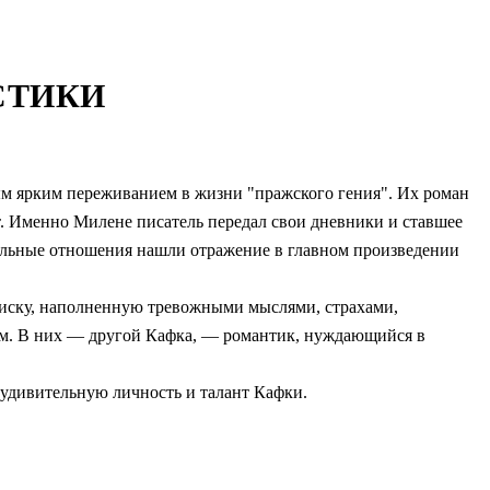
СТИКИ
ым ярким переживанием в жизни "пражского гения". Их роман
т. Именно Милене писатель передал свои дневники и ставшее
альные отношения нашли отражение в главном произведении
писку, наполненную тревожными мыслями, страхами,
м. В них — другой Кафка, — романтик, нуждающийся в
удивительную личность и талант Кафки.