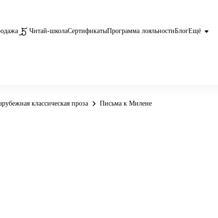
родажа
Читай-школа
Сертификаты
Программа лояльности
Блог
Ещё
арубежная классическая проза
Письма к Милене